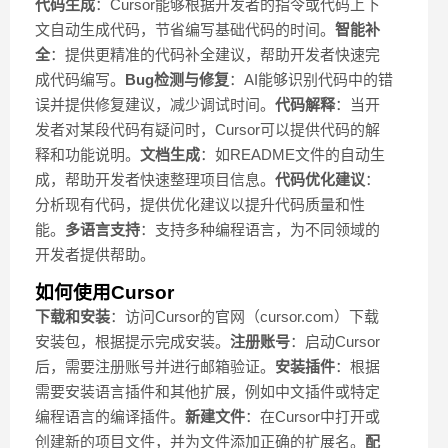
代码生成
：Cursor能够根据开发者的指令或代码上下
文自动生成代码，节省编写基础代码的时间。
智能补
全
：提供更精准的代码补全建议，帮助开发者快速完
成代码编写。
Bug检测与修复
：AI能够识别代码中的错
误并提供修复建议，减少调试时间。
代码解释
：当开
发者对某段代码有疑问时，Cursor可以提供代码的解
释和功能说明。
文档生成
：如README文件的自动生
成，帮助开发者快速整理项目信息。
代码优化建议
：
分析现有代码，提供优化建议以提升代码质量和性
能。
多语言支持
：支持多种编程语言，为不同领域的
开发者提供帮助。
如何使用Cursor
下载和安装
：访问Cursor的官网（cursor.com）下载
安装包，根据提示完成安装。
注册账号
：启动Cursor
后，需要注册账号并进行邮箱验证。
安装插件
：根据
需要安装语言插件和其他扩展，例如中文插件或特定
编程语言的编译插件。
新建文件
：在Cursor中打开或
创建新的项目文件，并为文件添加正确的扩展名。
配