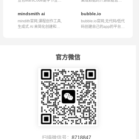
豆包MarsCode是字节豆包
集成数据的开源数据管道
旗下的编程...
工具,airflo...
mindsmith ai
bubble.io
mindith官网,课程创作工具,
bubble.io官网,无代码/低代
生成式 AI 来简化创建和共
码创建自己的app的平台网
享学习...
站bubbl...
官方微信
扫描微信号：
8718847