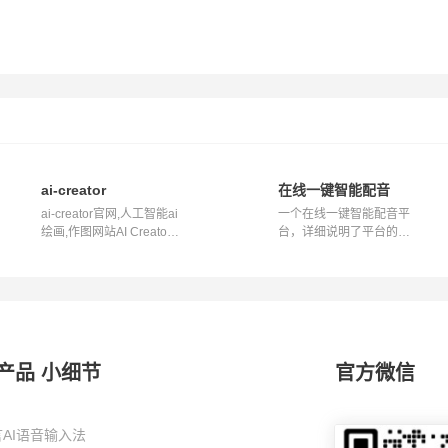
和专业的电子邮件
ai-creator
在线一键智能配音
ai-creator官网,人工智能ai
一个在线一键智能配音平
绘画,作图网站AI Creator
台，详细说明了平台的功
为想象...
能、操作步...
产品 小细节
官方微信
AI语音输入法