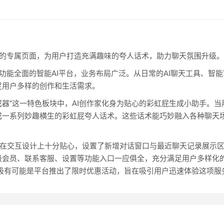
器”的专属页面，为用户打造充满趣味的夸人话术，助力聊天氛围升级。
家作为功能全面的智能AI平台，业务布局广泛。从日常的AI聊天工具、智
足用户多样的创作和生活需求。
虹屁生成器”这一特色板块中，AI创作家化身为贴心的彩虹屁生成小助手
成一系列妙趣横生的彩虹屁夸人话术。这些话术能巧妙融入各种聊天
：该网页在交互设计上十分贴心，设置了新增对话窗口与最近聊天记录展
级会员、联系客服、设置等功能入口一应俱全，充分满足用户多样化
现，极有可能是平台推出了限时优惠活动，旨在吸引用户迅速体验这项