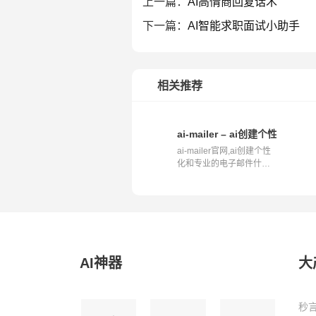
上一篇：
AI高情商回复话术
下一篇：
AI智能求职面试小助手
相关推荐
ai-mailer – ai创建个性化
ai-mailer官网,ai创建个性
化和专业的电子邮件什么
是ai-mail...
AI神器
大
秒言