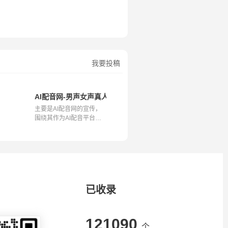
我要投稿
AI配音网-男声女声真人发音
主要是AI配音网的宣传，
围绕其作为AI配音平台的
优势、应用...
已收录
121090
个