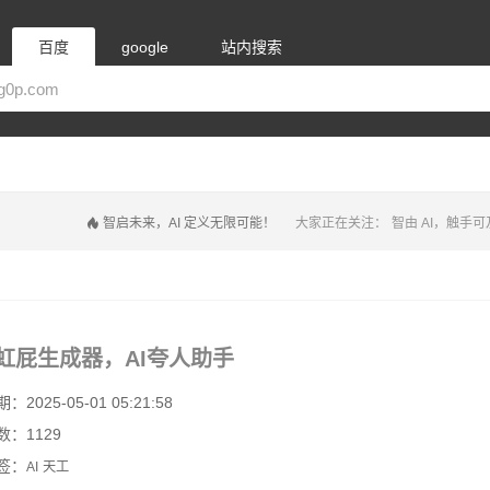
百度
google
站内搜索
启未来，AI 定义无限可能！
大家正在关注：
智无止境，AI 开启想象
携手 AI
彩虹屁生成器，AI夸人助手
2025-05-01 05:21:58
：1129
签：
AI
天工