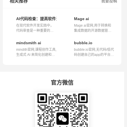
相关推荐
我要投稿
AI代码检查：提高软件开发质量与效率的新兴工具
Mage ai
在现代软件开发实践中，
Mage ai官网,用于转换和
代码审查是一种重要的质
集成数据的开源数据管道
量保证措施...
工具,airflo...
mindsmith ai
bubble.io
mindith官网,课程创作工具,
bubble.io官网,无代码/低代
生成式 AI 来简化创建和共
码创建自己的app的平台网
享学习...
站bubbl...
官方微信