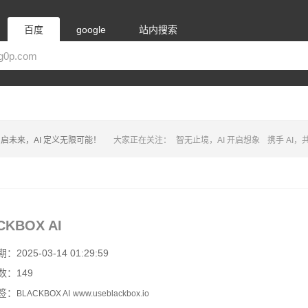
百度
google
站内搜索
启未来，AI 定义无限可能！
大家正在关注：
智无止境，AI 开启想象
携手 AI
CKBOX AI
2025-03-14 01:29:59
数：149
签：
BLACKBOX AI
www.useblackbox.io