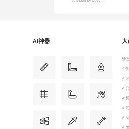
AI Model for Code.
Millions of ...
AI神器
大
秒言
个知
A
A
A
AI
AI
AI