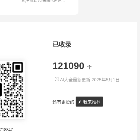
具,生成式 AI 来简化创建和
共享学习...
已收录
121090
个
AI大全最新更新 2025年5月1日
还有更赞的
我来推荐
718847