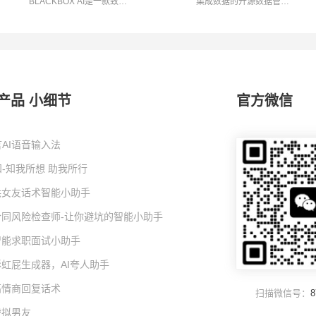
BLACKBOX AI是一款致力
集成数据的开源数据管道
于为编程人员...
工具,airflo...
产品 小细节
官方微信
AI语音输入法
-知我所想 助我所行
I哄女友话术智能小助手
I合同风险检查师-让你避坑的智能小助手
I智能求职面试小助手
彩虹屁生成器，AI夸人助手
高情商回复话术
扫描微信号：
8
虚拟男友