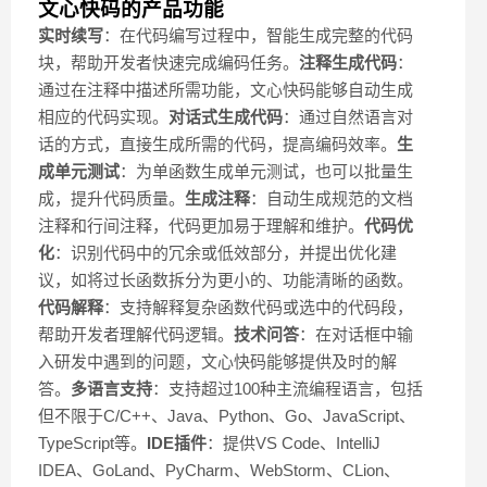
文心快码的产品功能
实时续写
：在代码编写过程中，智能生成完整的代码
块，帮助开发者快速完成编码任务。
注释生成代码
：
通过在注释中描述所需功能，文心快码能够自动生成
相应的代码实现。
对话式生成代码
：通过自然语言对
话的方式，直接生成所需的代码，提高编码效率。
生
成单元测试
：为单函数生成单元测试，也可以批量生
成，提升代码质量。
生成注释
：自动生成规范的文档
注释和行间注释，代码更加易于理解和维护。
代码优
化
：识别代码中的冗余或低效部分，并提出优化建
议，如将过长函数拆分为更小的、功能清晰的函数。
代码解释
：支持解释复杂函数代码或选中的代码段，
帮助开发者理解代码逻辑。
技术问答
：在对话框中输
入研发中遇到的问题，文心快码能够提供及时的解
答。
多语言支持
：支持超过100种主流编程语言，包括
但不限于C/C++、Java、Python、Go、JavaScript、
TypeScript等。
IDE插件
：提供VS Code、IntelliJ
IDEA、GoLand、PyCharm、WebStorm、CLion、