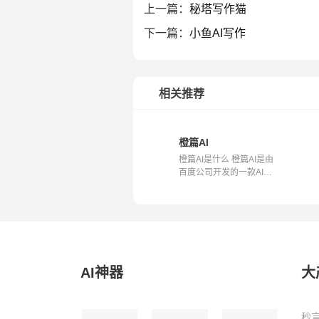
上一篇：
秘塔写作猫
下一篇：
小鱼AI写作
相关推荐
橙篇AI
橙篇AI是什么 橙篇AI是由
百度公司开发的一款AI原
生应用。它...
AI神器
大
秒言