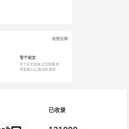
我要投稿
篇工具
写个论文
写个论文官网,论文降重,改
写官网入口,激活码,网页版
写个论...
已收录