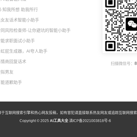
-知我所想 助我所行
I哄女友话术智能小助手
I合同风险检查师-让你避坑的智能小助手
I智能求职面试小助手
彩虹屁生成器，AI夸人助手
高情商回复话术
扫描微信号：
8
虚拟男友
万能道歉助手
源于互联网搜索引擎和热心网友投稿，如有冒犯请直接联系热友网友或追踪互联网搜索
Copyright © 2025
AI工具大全
滇ICP备2021003818号-6