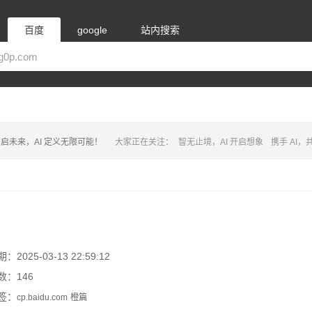
百度
google
站内搜索
启未来，AI 定义无限可能！
大家正在关注：
智无止境，AI 开启想象
携手 AI
2025-03-13 22:59:12
数：146
签：
cp.baidu.com
橙篇