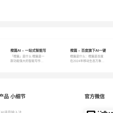
橙篇AI – 一站式智能写作与文档处理平台
橙篇 – 百度旗下AI一键成
「橙篇」是什么 橙篇是一
橙篇是什么：橙篇是百度
款功能强大的智能写作与
在2024年移动生态万象大
文档处理平...
会上揭晓的...
产品 小细节
官方微信
AI语音输入法