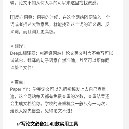
辑，论文不知从何入手的可以来这里找找灵感。
.
3️⃣反向词典：词穷的时候，在这个网站随便输入一个
词或者描述大致意思，就能找到这个词的近义词、反
义词，而且词汇更高级。
.
🔸翻译：
DeepL翻译器：🆓翻译网站！论文英文引言不会写可以
试试它，翻译的句子语意自然准确，甚至可以帮你翻
译整个文件！
.
🔸查重：
Paper YY：学完论文可以先把初稿发上去自己查重一
遍，这个网站每天都有免费查重的次数，查重结果还
会生成文档给你。学校的查重机会一般只有一两次，
建议大家先自查，免得论文不过！
✅写论文必备2⃣️4⃣️款实用工具