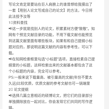
写论文肯定是要站在巨人肩膀上的谁曾想给我摸出了
一套【用别人论文写成自己的论文】的方法，今日将
此法授予汝等
1⃣资料查找
📢这一步就是找别人的论文，积累素材方便“致敬”。知
网有个预览文献目录的功能，不用下载文献也能预览
到这篇文献里面有哪些板块，如果有和自己提纲小标
题对应的，那说明这篇文献的内容有参考性，可以下
载。
📢在知网检索框里勾选“小标题”选项，直接检素自己提
纲里的小标题，这样检索出来的文献基本都包含了这
个小标题的内容，完全可以参考。
PS:一般来说下载量高、被引量高的文献(年份不要太
久远)比较优质，优质文献的参考文献也可一锅端里
2⃣ 论文提纲
📢选择几篇立意相近的硕博论文，把它们的目录部分
单独摘除放在一起对比，你会发现它们共同的写作逻
辑。