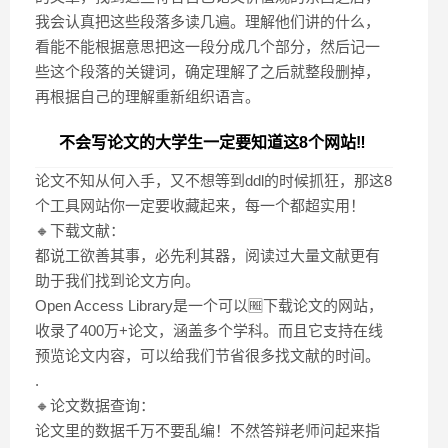
我会认真把这些段落多读几遍。理解他们讲的什么，
看能不能根据意思把这一段分成几个部分，然后记一
些这个段落的关键词，确定理解了之后就整段删掉，
再根据自己的理解重新组织语言。
不会写论文的大学生一定要知道这8个网站‼️
论文不知从何入手，又不想等到ddl的时候抓狂，那这8
个工具网站你一定要收藏起来，每一个都超实用！
🔸下载文献：
都说工欲善其事，必先利其器，阅读过大量文献更有
助于我们找到论文方向。
Open Access Library是一个可以🆓下载论文的网站，
收录了400万+论文，涵盖多个学科。而且它支持在线
预览论文内容，可以给我们节省很多找文献的时间。
.
🔸论文数据查询：
论文里的数据千万不要乱编！不然答辩老师问起来指