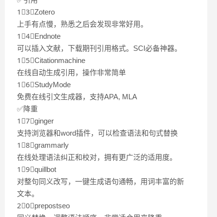
1⃣️3⃣️Zotero
上手有点慢，熟悉之后会发现非常好用。
1⃣️4⃣️Endnote
可以插入文献，下载期刊引用格式。SCI必备神器。
1⃣️5⃣️Citationmachine
在线自动生成引用，操作非常简单
1⃣️6⃣️StudyMode
免费在线引文生成器，支持APA, MLA
✅降重
1⃣️7⃣️ginger
支持浏览器和word插件，可以检查语法和句式替换
1⃣️8⃣️grammarly
在线处理语法纠正和校对，拥有更广泛的适用度。
1⃣️9⃣️quillbot
对整句同义改写，一键生成语句通畅，用词丰富的新
文本。
2⃣️0⃣️prepostseo