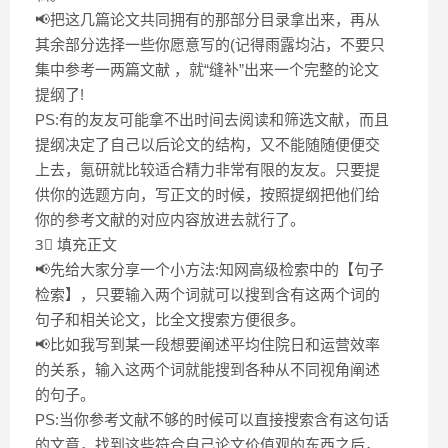
📢把这几篇论文共同拥有的那部分目录拿出来，再从
其余部分选择一些你愿意写的(记得雨露均沾，不要只
集中参考一两篇文献 ，就“缝补”出来一个完整的论文
提纲了!
PS:有的友友可能拿不出时间去阅读和筛选文献，而且
提纲决定了自己以后论文的结构，又不能随随便便交
上去，氪研就比较适合精力非常有限的友友。只要提
供你的选题方向，写正文的时候，按照提纲把他们给
你的参考文献的对应内容放进去就行了。
3⃣ 填充正文
📢先给大家分享一个小方法:知网高级检索中的【句子
检索】，只要输入两个词就可以搜到含有这两个词的
句子和相关论文，比全文搜索方便很多。
📢比如我写到某一段想要阐述平均住院日和运营效率
的关系，输入这两个词就能搜到各种从不同视角阐述
的句子。
PS:当你参考文献不够的时候可以直接搜索含有这句话
的文章，找到这些符合自己论文价值观的东西之后，