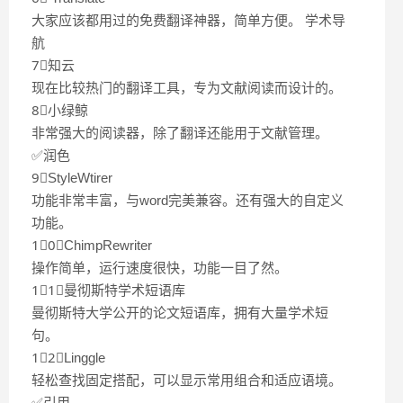
大家应该都用过的免费翻译神器，简单方便。 学术导
航
7⃣️知云
现在比较热门的翻译工具，专为文献阅读而设计的。
8⃣️小绿鲸
非常强大的阅读器，除了翻译还能用于文献管理。
✅润色
9⃣️StyleWtirer
功能非常丰富，与word完美兼容。还有强大的自定义
功能。
1⃣️0⃣️ChimpRewriter
操作简单，运行速度很快，功能一目了然。
1⃣️1⃣️曼彻斯特学术短语库
曼彻斯特大学公开的论文短语库，拥有大量学术短
句。
1⃣️2⃣️Linggle
轻松查找固定搭配，可以显示常用组合和适应语境。
✅引用