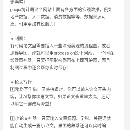
定完蛋！
guojia统计局这个网站上面有各方面的宏观数据，例如
地产数据、人口数据、消费数据等等，数据来源可
靠，引用更加有说服力！
.
🔸制图：
有时候论文里需要插入一些清晰美观的流程图，或者
思维导图，那就可以用process on这个网站，一个🆓在
线做图神器，只要把图形拖到画布上即可绘图，而且
制图过程中还会帮你实时保存！
.
🔸论文写作：
1️⃣秘塔写作猫：灵感枯竭时，你可以输入论文开头内
容，让AI帮你续写文章。如果论文查重率太高，还可
以用它一键改写降重！
.
2️⃣小论文神器：只要输入文章标题、学科、关键词就
能自动生成一篇小论文，里面的段落还可以实时编