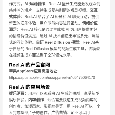
作方式。
AI 短剧创作
：Reel.AI 擅长生成能激发观众情
感共鸣的短片，支持生成复杂剧情的短剧视频。
交互
式体验
：Reel.AI 结合了 AI 短剧和 AI 聊天互动，提供
新型的娱乐体验，用户能与内容进行互动。
情绪价值
满足
：Reel.AI 核心是通过生成式 AI 为用户提供更好
的情绪价值满足，通过 AI 技术创造出丰富多元、沉浸
式的互动体验。
自研 Reel Diffusion 模型
：Reel.AI基
于自研的 Reel Diffusion 模型的视频生成工具，该模型
在视频生成方面达到了全球领先水平。
Reel.AI的产品官网
苹果AppStore应用商店地址
：
https://apps.apple.com/us/app/reel-ai/id6475064170
Reel.AI的应用场景
娱乐消费
：用户可以观看由 AI 生成的短剧，享受新型
娱乐体验。
内容创作
：适合需要快速生成视频内容的
创作者，如漫画家、影视编导等，用 Reel.AI 可以一个
人完成整部片子的创作。
广告营销
：企业可以用