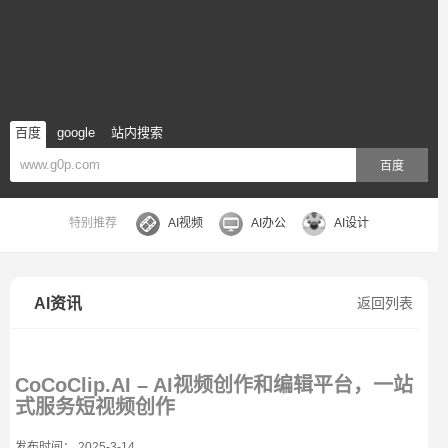
百度
google
站内搜索
百度
特别推荐
AI视频
AI办公
AI设计
AI资讯
返回列表
CoCoClip.AI – AI视频创作和编辑平台，一站
式服务短视频创作
发布时间： 2025-3-14