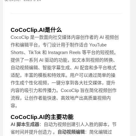
CoCoClip.AI是什么
CocoClip 是一款面向社交媒体内容创作者的 AI 视频创
作和编辑平台，专门设计用于制作适合 YouTube
Shorts、TikTok 和 Instagram Reels 等平台的短视频。
提供了一系列 AI 驱动的功能，如文本到视频的转换、
自动视频编辑、智能字幕生成、AI 配音和多平台格式
适配，丰富的模板和特效库。用户可以通过简单的操
作生成个性化视频，一键分享到各大社交媒体，提升
内容的吸引力和传播力。CocoClip 旨在简化视频创作
流程，让创作者能快速、高效地产出高质量视频内
容。
CoCoClip.AI的主要功能
AI 脚本生成器
：自动为视频创建引人入胜的脚本，节
省时间并提升创造力 。
自动视频编辑
：简化编辑过