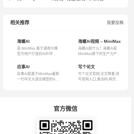
相关推荐
我要投稿
海螺AI
海螺AI视频 – MiniMax旗下
是 MiniMax 基于通用大模
海螺AI是什么？海螺AI是
型为用户打造的AI伙伴，
MiniMax旗下的生产力产
可以帮你分...
品，旨在成为...
应事AI
写个论文
应事AI是基于MiniMax最新
写个论文官网,论文降重,改
一代中文大语言模型的AI
写官网入口,激活码,网页版
聊天机器人...
写个论...
官方微信