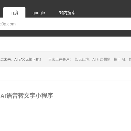
百度
google
站内搜索
启未来，AI 定义无限可能！
大家正在关注：
智无止境，AI 开启想象
携手 AI
费AI语音转文字小程序