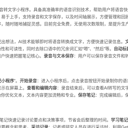
时语音转文字小程序。具备高准确率的语音识别技术，帮助用户将语音
，易于上手，支持录音和文字保存，以及时间轴展示，方便管理和回
率，随时随地捕捉灵感。目前完全免费，无使用次数限制，是提升生
出想法，AI技术能够即时将语音转换成文字，方便快速记录信息。
性和可读性，同时去除口语中的冗余词汇如“嗯”、“然后”等。
自动标
用户快速把握笔记核心。
录音与文本保存
：用户可以保存录音文件和
记小程序
”。
开始录音
：进入小程序后，点击录音按钮开始录制你的语
显示在屏幕上。
查看和编辑内容
：录音结束后，可以查看AI转写的文
助你优化文本，文本内容更加流畅和专业。
保存笔记
：完成编辑后，
t笔记快速记录讨论要点和决策事项，节省会后整理的时间。
学习笔记
重要概念和思考。
采访记录
：记者或研究人员在进行采访时，利用Ge