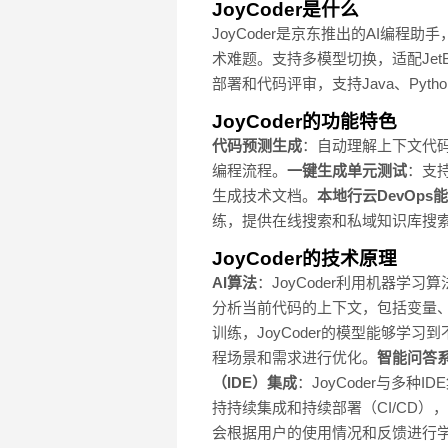
JoyCoder是什么
JoyCoder是京东推出的AI编
术难题。支持多模型切换，适配JetBr
部署和代码评审，支持Java、Pyt
JoyCoder的功能特色
代码预测生成
：自动理解上下文代
编程流程。
一键生成单元测试
：支持
生成技术文档。
本地行云DevOps
练，提供在线搜索和私域知识库搜
JoyCoder的技术原理
AI算法
：JoyCoder利用机器学
分析当前代码的上下文，包括变量、函
训练，JoyCoder的模型能够学
程场景和需求进行优化。
智能问答
（
IDE
）集成
：JoyCoder与多
持持续集成和持续部署（CI/CD
会根据用户的使用情况和反馈进行