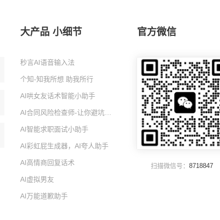
大产品 小细节
官方微信
秒言AI语音输入法
个知-知我所想 助我所行
AI哄女友话术智能小助手
AI合同风险检查师-让你避坑的智能小助手
AI智能求职面试小助手
AI彩虹屁生成器，AI夸人助手
AI高情商回复话术
扫描微信号：
8718847
AI虚拟男友
AI万能道歉助手