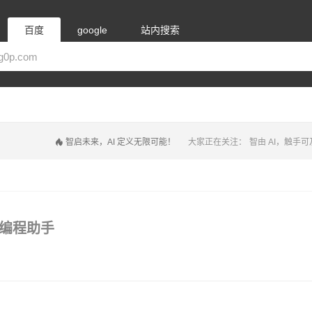
百度
google
站内搜索
智启未来，AI 定义无限可能！
大家正在关注：
智由 AI，触手可
AI编程助手