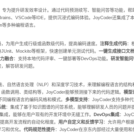
程助手，专为提升研发效率设计。通过代码预测续写、智能问答等功能，
ains、VSCode等IDE，提供沉浸式编码体验。JoyCoder还集成
hon等多种编程语言。
码，为用户生成行级或函数级代码，提高编码速度。
注释生成代码
：
JUnit、Mockito等框架，快速创建单元测试代码。
一键生成接口文
能力融合
：支持本地代码评审、一键部署等DevOps功能。
研发智能问
索，解答研发问题。
习算法、自然语言处理（NLP）和深度学习技术，来理解编程语言的结构
数调用、类结构等，JoyCoder能够预测接下来的代码逻辑。
模型
习到不同编程语言的编码风格和模式。
多模型支持
：JoyCoder支持
系统
：集成了基于知识图谱的问答系统，能够理解研发人员的问题并
种IDE集成，能够在用户现有的开发环境中无缝工作。
DevOps集成
：Joy
），提高开发流程的自动化程度。
用户自定义和反馈学习
：允许用户根
学习和优化。
代码规范性提升
：JoyCoder在京东内部经过大量使