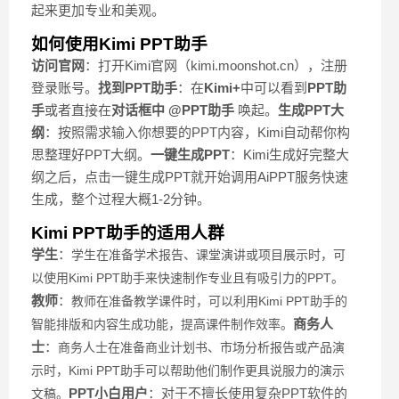
起来更加专业和美观。
如何使用Kimi PPT助手
访问官网
：打开Kimi官网（kimi.moonshot.cn），注册
登录账号。
找到PPT助手
：在
Kimi+
中可以看到
PPT助
手
或者直接在
对话框中 @PPT助手
唤起。
生成PPT大
纲
：按照需求输入你想要的PPT内容，Kimi自动帮你构
思整理好PPT大纲。
一键生成PPT
：Kimi生成好完整大
纲之后，点击一键生成PPT就开始调用AiPPT服务快速
生成，整个过程大概1-2分钟。
Kimi PPT助手的适用人群
学生
：
学生在准备学术报告、课堂演讲或项目展示时，可
以使用Kimi PPT助手来快速制作专业且有吸引力的PPT。
教师
：
教师在准备教学课件时，可以利用Kimi PPT助手的
商务人
智能排版和内容生成功能，提高课件制作效率。
士
：
商务人士在准备商业计划书、市场分析报告或产品演
示时，Kimi PPT助手可以帮助他们制作更具说服力的演示
PPT小白用户
：对于不擅长使用复杂PPT软件的
文稿。