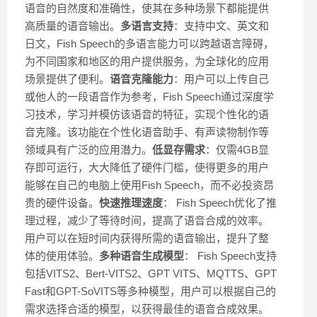
语音的自然度和准确性，使其在多种场景下都能提供
高质量的语音输出。
多语言支持
：支持中文、英文和
日文，Fish Speech的多语言能力可以跨越语言障碍，
为不同国家和地区的用户提供服务，为全球化的应用
场景提供了便利。
语音克隆能力
：用户可以上传自己
或他人的一段语音作为参考，Fish Speech通过深度学
习技术，学习并模仿该语音的特征，实现个性化的语
音克隆。该功能在个性化语音助手、有声读物制作等
领域具有广泛的应用潜力。
低显存需求
：仅需4GB显
存即可运行，大大降低了硬件门槛，使得更多的用户
能够在自己的电脑上使用Fish Speech，而不必投资昂
贵的硬件设备。
快速推理速度
： Fish Speech优化了推
理过程，减少了等待时间，提高了语音合成的效率。
用户可以在短时间内获得所需的语音输出，提升了整
体的使用体验。
多种语音生成模型
： Fish Speech支持
包括VITS2、Bert-VITS2、GPT VITS、MQTTS、GPT
Fast和GPT-SoVITS等多种模型，用户可以根据自己的
需求选择合适的模型，以获得最佳的语音合成效果。