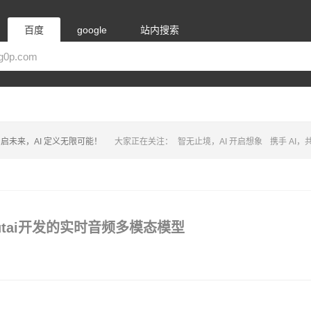
百度
google
站内搜索
启未来，AI 定义无限可能！
大家正在关注：
智无止境，AI 开启想象
携手 AI
Kyutai开发的实时音频多模态模型