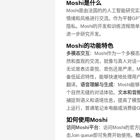
Moshi是什么
Moshi是由法国的的人工智能研究
情绪和风格进行交流。作为平替GPT
隐私。Moshi的开发和训练流程
进一步研究开发。
Moshi的功能特色
多模态交互
：Moshi作为一个多
然和直观的交流，就像与真人对话
无论是表达喜悦、悲伤还是严肃，M
备低延迟特性，能够快速地处理用
翻译。
语音理解与生成
：Moshi
个自然无缝的对话体验。
文本和音
捕捉到语义和语境信息，提高了模
上运行，普通笔记本电脑或消费级G
如何使用Moshi
访问Moshi平台
：访问Moshi的官方网站htt
击Join queue即可免费开始使用。
检