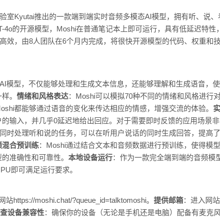
实验室Kyutai推出的一款端到端实时音频多模态AI模型，拥有听、说
-4o的开源模型，Moshi在普通笔记本上即可运行，具有低延迟特
简单高效，由8人团队在6个月内完成，将很快开源模型的代码、权重和
模态AI模型，不仅能够处理和生成文本信息，还能够理解和生成语音，使
一样。
情绪和风格表达
：Moshi可以模拟70种不同的情绪和风格进行
oshi都能够通过语音的变化来传达相应的情感，增强交流的体验。
户的输入，并几乎0延迟地给出回应。对于需要即时反馈的应用场景
能够同时处理听和说的任务，可以在听用户说话的同时生成回答，提高
频混合预训练
：Moshi通过结合文本和音频数据进行预训练，使得模
型的准确性和可靠性。
本地设备运行
：作为一款完全端到端的音频模型
PU即可满足运行要求。
ps://moshi.chat/?queue_id=talktomoshi。
提供邮箱
：进入网站
查设备兼容性
：确保你的设备（无论是手机还是电脑）配备有麦克风和