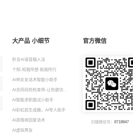
大产品 小细节
官方微信
秒言AI语音输入法
个知-知我所想 助我所行
AI哄女友话术智能小助手
AI合同风险检查师-让你避坑的智能小助手
AI智能求职面试小助手
AI彩虹屁生成器，AI夸人助手
AI高情商回复话术
扫描微信号：
8718847
AI虚拟男友