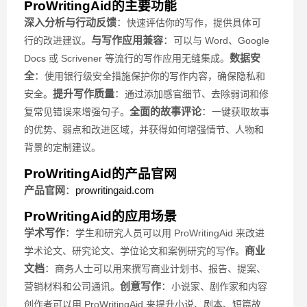
ProWritingAid的主要功能
深入分析与行动反馈
：
快速评估你的写作，提供具体可
与写作应用兼容
：
行的改进建议。
可以与 Word、Google
数据安
Docs 或 Scrivener 等流行的写作应用无缝集成。
全
：
使用银行级安全措施保护你的写作内容，确保隐私和
提升写作质量
：
安全。
通过添加感官细节、去除弱词和修
全面的故事评论
：
复常见错误来增强句子。
一键获取故事
的优势、弱点和改进区域，并获得如何增强情节、人物和
背景的定制建议。
ProWritingAid的产品官网
产品官网
：
prowritingaid.com
ProWritingAid的应用场景
学术写作
：
学生和研究人员可以用 ProWritingAid 来改进
商业
学术论文、研究论文、学位论文和案例研究的写作。
文档
：
商务人士可以用来撰写商业计划书、报告、提案、
创意写作
：
营销材料和公司通讯。
小说家、剧作家和内容
创作者可以用 ProWritingAid 来提升小说、剧本、短篇故