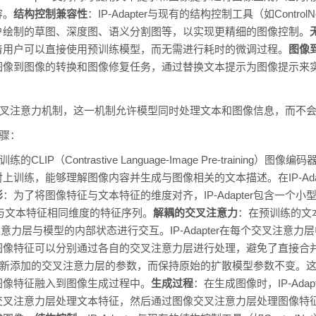
容。
结构控制兼容性
：IP-Adapter与现有的结构控制工具（如Contr
户绘制的草图、深度图、语义分割图等，以实现更精细的图像控制。
着用户可以直接使用预训练模型，而无需进行耗时的微调过程。
图像
图像到图像的转换和图像修复任务，通过替换文本提示为图像提示来
解耦的交叉注意力机制，这一机制允许模型同时处理文本和图像信息，而不
步骤：
练的CLIP（Contrastive Language-Image Pre-trainin
训练，能够理解图像内容并生成与图像相关的文本描述。在IP-Adapt
影
：为了将图像特征与文本特征的维度对齐，IP-Adapter包含一个
为与文本特征相同维度的特征序列。
解耦的交叉注意力
：在预训练的文本
交叉注意力层与模型的内部状态进行交互。IP-Adapter在每个交叉注
图像特征可以分别通过各自的交叉注意力层进行处理，避免了直接合
只优化新添加的交叉注意力层的参数，而保持原始的扩散模型参数不变。这样，
图像特征融入到图像生成过程中。
生成过程
：在生成图像时，IP-Ada
交叉注意力层处理文本特征，然后通过图像交叉注意力层处理图像特