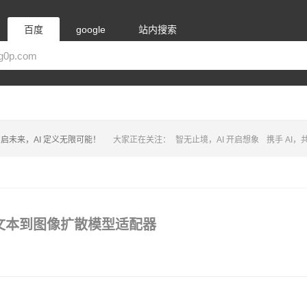
百度
google
站内搜索
启未来，AI 定义无限可能！
大家正在关注：
智无止境，AI 开启想象
携手 AI
开源的文本到图像扩散模型适配器