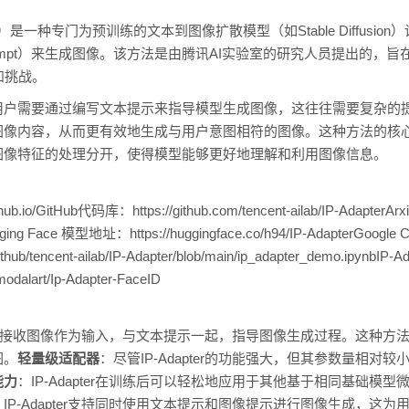
t Adapter）是一种专门为预训练的文本到图像扩散模型（如Stable Diff
rompt）来生成图像。该方法是由腾讯AI实验室的研究人员提出的，旨在
和挑战。
需要通过编写文本提示来指导模型生成图像，这往往需要复杂的提示工程
图像内容，从而更有效地生成与用户意图相符的图像。这种方法的核
图像特征的处理分开，使得模型能够更好地理解和利用图像信息。
ub.io/GitHub代码库：https://github.com/tencent-ailab/IP-Adapte
1Hugging Face 模型地址：https://huggingface.co/h94/IP-AdapterGoog
github/tencent-ailab/IP-Adapter/blob/main/ip_adapter_demo.ipynbI
imodalart/Ip-Adapter-FaceID
r允许模型接收图像作为输入，与文本提示一起，指导图像生成过程。这种
图。
轻量级适配器
：尽管IP-Adapter的功能强大，但其参数量相对
能力
：IP-Adapter在训练后可以轻松地应用于其他基于相同基础模
：IP-Adapter支持同时使用文本提示和图像提示进行图像生成，这