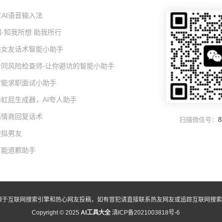
AI语音输入法
-知我所想 助我所行
I哄女友话术智能小助手
I合同风险检查师-让你避坑的智能小助手
I智能求职面试小助手
彩虹屁生成器，AI夸人助手
高情商回复话术
扫描微信号：
8
虚拟男友
万能道歉助手
源于互联网搜索引擎和热心网友投稿，如有冒犯请直接联系热友网友或追踪互联网搜索
Copyright © 2025
AI工具大全
滇ICP备2021003818号-6