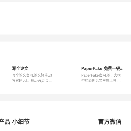
好帮手
写个论文
PaperFake-免费一键ai论
写个论文官网,论文降重,改
PaperFake官网,基于大模
写官网入口,激活码,网页版
型的原创论文生成工具,10
写个论...
分钟内生成...
产品 小细节
官方微信