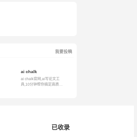
我要投稿
文
ai chalk
ai chalk官网,ai写论文工
具,10分钟帮你搞定高质量
范文简介A...
已收录