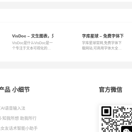
可视化数据图表
VisDoc – 文生图表，只需一秒
字库星球 – 免费字体下载
VisDoc是什么VisDoc是一
字库星球官网,免费字体下
个专注于文本可视化的在
载网站,可商用字体大全简
线工具，能...
介字库星...
产品 小细节
官方微信
AI语音输入法
-知我所想 助我所行
I哄女友话术智能小助手