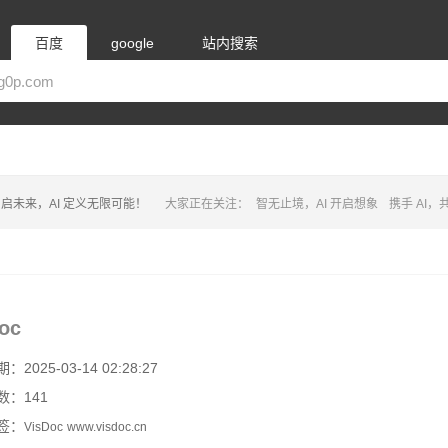
百度
google
站内搜索
启未来，AI 定义无限可能！
大家正在关注：
智无止境，AI 开启想象
携手 AI
oc
2025-03-14 02:28:27
数：141
签：
VisDoc
www.visdoc.cn