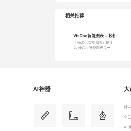
相关推荐
VisDoc智能图表 – 轻松打造
「VisDoc智能图表」是什
么 VisDoc智能图表是一款
助力用户实...
AI神器
大
秒言
个知
A