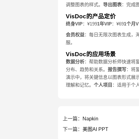
调整图表的样式。
导出图表
：完成
VisDoc的产品定价
终身VIP
：¥199
1年VIP
：¥69
1个月V
会员权益
：每日无限次图表生成，海
服。
VisDoc的应用场景
数据分析
：帮助数据分析师快速将
分布、趋势和关系。
报告撰写
：将
演示中，将关键信息以图表形式展
理解和记忆。
个人项目
：适用于个
上一篇：
Napkin
下一篇：
美图AI PPT