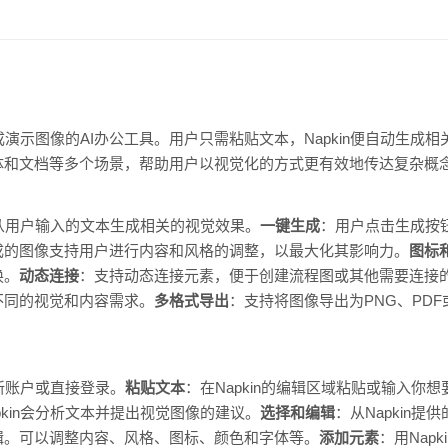
换成演示图像的AI办公工具。用户只需粘贴文本，Napkin便自动生
体和文档等多个场景，帮助用户以视觉化的方式更有效地传达复杂概
直接从用户输入的文本生成相关的视觉效果。
一键生成
：用户点击生成按
成的图像支持用户进行内容和风格的调整，以最大化其影响力。
图标
换。
动态连接
：支持动态连接元素，便于创建流程图或其他需要连接
不同的视觉和内容需求。
多格式导出
：支持将图像导出为PNG、PD
册新账户或直接登录。
粘贴文本
：在Napkin的编辑区域粘贴或输入你
pkin会分析文本并提出视觉图像的建议。
选择和编辑
：从Napkin
辑。可以调整内容、风格、图标、颜色和字体等。
添加元素
：用Nap