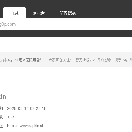
百度
google
站内搜索
启未来，AI 定义无限可能！
大家正在关注：
智无止境，AI 开启想象
携手 AI
in
2025-03-14 02:28:18
数：153
签：
Napkin
www.napkin.ai