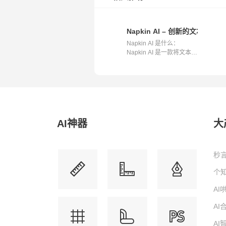
Napkin AI – 创新的文本到视
Napkin AI 是什么：
Napkin AI 是一款将文本转
换为视觉内容...
AI神器
大
秒言
个知
A
A
A