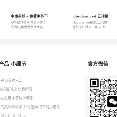
觉AI转换工具
字库星球 – 免费字体下载网站,可商用字体大全
cloudconvert,云转
字库星球官网,免费字体下
cloudconvert官网,云转换,
载网站,可商用字体大全简
在线文件转换工具,支持超
介字库星...
过200种...
产品 小细节
官方微信
AI语音输入法
-知我所想 助我所行
I哄女友话术智能小助手
I合同风险检查师-让你避坑的智能小助手
I智能求职面试小助手