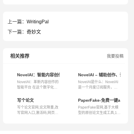
上一篇：
WritingPal
下一篇：
奇妙文
相关推荐
我要投稿
NovelAI：智能内容创作平台的创新与个性化写作体验
NovelAI – 辅助创作、讲
NovelAI：革新内容创作的
NovelAI是什么：NovelAI
智能平台 在这个数字化时
是一个月度订阅服务，它
代，内容...
利用人工智...
写个论文
PaperFake-免费一键ai论文
写个论文官网,论文降重,改
PaperFake官网,基于大模
写官网入口,激活码,网页版
型的原创论文生成工具,10
写个论...
分钟内生成...