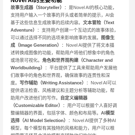
Novel AI的主要功能
故事生成器（Storyteller）
：是Novel AI的核心功能，
支持用户输入一个故事的开头或者简单的提示，AI会
基于这些信息生成故事的后续内容。
文本冒险（Text
Adventure）
：支持用户创建一个互动式的故事体验，
可以通过选择不同的选项来影响故事的发展。
图像生
成（Image Generation）
：Novel AI提供了将文本描
述转换成图像的功能，帮助用户将他们想象中的角色
或场景可视化。
角色和世界观构建（Character and
Worldbuilding）
：平台提供了工具来帮助用户发展他
们故事中的角色和世界观，确保故事的连贯性和深
度。
写作辅助（Writing Assistance）
：Novel AI可以
提供语法检查、风格建议和主题分析等辅助功能，帮
助用户改进他们的写作。
自定义编辑器
（Customizable Editor）
：用户可以根据个人喜好调
整编辑器的界面，包括字体、颜色和布局等。
AI模型
选择（AI Model Selection）
：Novel AI提供了多种AI
模型，每个模型有其独特的风格和能力，用户可以根