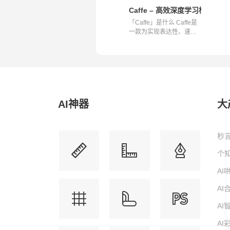
Caffe – 高效深度学习框架
「Caffe」是什么 Caffe是
一款为实现表达性、速度
和模块化而...
AI神器
大
秒言
个知
A
A
A
AI