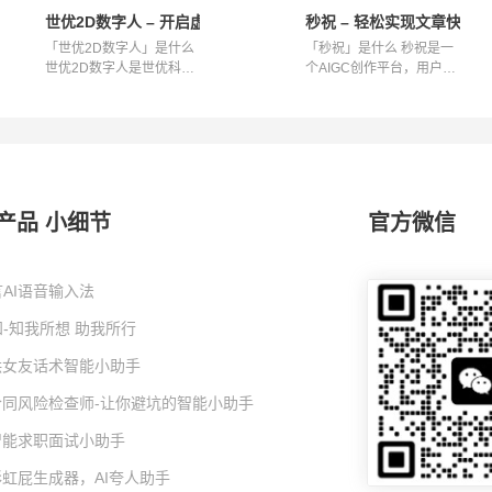
世优2D数字人 – 开启虚拟新体验
秒祝 – 轻松实现文章快速
「世优2D数字人」是什么
「秒祝」是什么 秒祝是一
世优2D数字人是世优科技
个AIGC创作平台，用户在
推出的具有...
这里无需等...
产品 小细节
官方微信
AI语音输入法
-知我所想 助我所行
I哄女友话术智能小助手
I合同风险检查师-让你避坑的智能小助手
I智能求职面试小助手
彩虹屁生成器，AI夸人助手