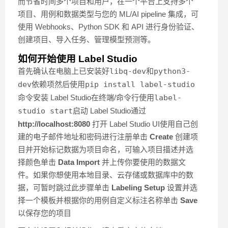
而节省时间多个项目和用户，在一个平台上支持多个
项目、用例和数据类型与您的 ML/AI pipeline 集成，可
使用 Webhooks、Python SDK 和 API 进行身份验证、
创建项目、导入任务、管理模型预测等。
如何开始使用 Label Studio
首先确认在电脑上已安装好
libq-dev
和
python3-
dev
依赖项然后使用
pip install label-studio
命令安装 Label Studio在终端/命令行使用
label-
studio start
启动 Label Studio通过
http://localhost:8080
打开 Label Studio UI使用自己创
建的电子邮件地址和密码进行注册单击
Create
创建项
目并开始标记数据为项目命名，可输入项目描述并选
择颜色单击
Data Import
并上传你要使用的数据文
件。如果你想使用本地目录、云存储或数据库中的数
据，可暂时跳过此步骤单击
Labeling Setup
设置并选
择一个模板并根据你的用例自定义标注名称单击
Save
以保存您的项目