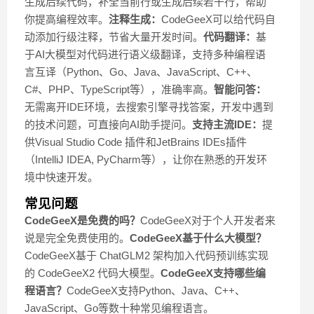
生成后续代码，补全当前行或生成后续若干行，帮助
你提高编程效率。
注释生成：
CodeGeeX可以给代码自
动添加行级注释，节省大量开发时间。
代码翻译：
基
于AI大模型对代码进行语义级翻译，支持多种编程语
言互译（Python、Go、Java、JavaScript、C++、
C#、PHP、TypeScript等），准确率高。
智能问答：
无需离开IDE环境，去搜索引擎寻找答案，开发中遇到
的技术问题，可直接向AI助手提问。
支持主流IDE：
提
供Visual Studio Code 插件和JetBrains IDEs插件
（IntelliJ IDEA, PyCharm等），让你在熟悉的开发环
境中快速开发。
常见问题
CodeGeeX是免费的吗？
CodeGeeX对于个人开发者来
说是完全免费使用的。
CodeGeeX基于什么大模型？
CodeGeeX基于 ChatGLM2 架构加入代码预训练实现
的 CodeGeeX2 代码大模型。
CodeGeeX支持哪些编
程语言？
CodeGeeX支持Python、Java、C++、
JavaScript、Go等数十种常见编程语言。