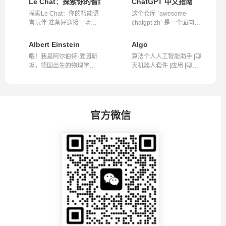
Le Chat：探索你的智能语言玩伴 | Mistral AI
ChatGPT 中文指南
探索Le Chat：你的智能语
这个仓库 `awesome-
言玩伴 准备好迎接一场语
chatgpt-zh` 是一个面向中
言的奇幻...
文用户的 Chat...
Albert Einstein
Algo
喂！我是阿尔伯特·爱因斯
算法个人人工智能助手 |聊
坦，德国出生的物理学
天机器人套件 |应用 |聊天
家。我以温暖...
机器人...
官方微信