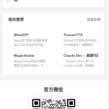
相关推荐
我要投稿
MetaGPT
ToucanTTS
MetaGPT官网,多智能体框
ToucanTTS官网,支持多达
架ai工具,自动化写代码,产
7000种语言！颠覆性的免
品需求,设...
费文本转语...
MagicAvatar
Claude Dev – 超越代码
MagicAvatar官网,多模态
「Claude Dev」是什么
框架,生成和动画化一个虚
Claude Dev是一款超越简
拟人物Magi...
单代码补全功...
官方微信