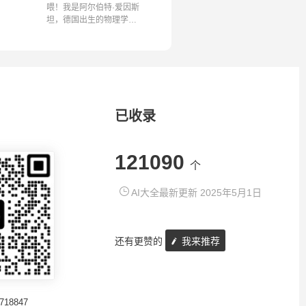
喂！我是阿尔伯特·爱因斯
坦，德国出生的物理学
家。我以温暖...
已收录
121090
个
AI大全最新更新 2025年5月1日
还有更赞的
我来推荐
718847