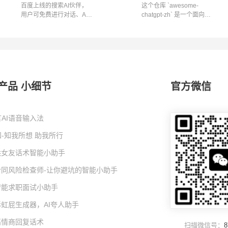
百度上线的搜索AI伙伴，
这个仓库 `awesome-
用户可免费进行对话、AI
chatgpt-zh` 是一个面向中
绘画和其他内...
文用户的 Chat...
产品 小细节
官方微信
AI语音输入法
-知我所想 助我所行
I哄女友话术智能小助手
I合同风险检查师-让你避坑的智能小助手
I智能求职面试小助手
彩虹屁生成器，AI夸人助手
高情商回复话术
扫描微信号：
8