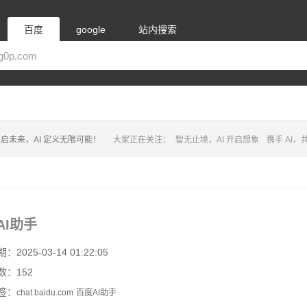
百度
google
站内搜索
启未来，AI 定义无限可能！
大家正在关注：
智无止境，AI 开启想象
携手 AI
AI助手
2025-03-14 01:22:05
数：152
签：
chat.baidu.com
百度AI助手