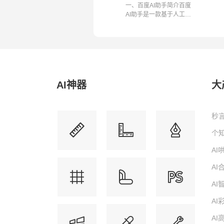
一、百度AI助手简介百度
AI助手是一款基于人工智
能技术构建...
AI神器
大
秒言
个知
A
A
A
AI
AI