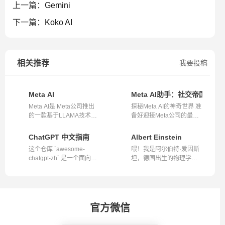
上一篇：
Gemini
下一篇：
Koko AI
相关推荐
我要投稿
Meta AI
Meta AI助手：社交帝国中
Meta AI是 Meta公司推出
探秘Meta AI的神奇世界 准
的一款基于LLAMA技术的
备好迎接Meta公司的最新
人工智能助手...
黑科技——M...
ChatGPT 中文指南
Albert Einstein
这个仓库 `awesome-
喂！我是阿尔伯特·爱因斯
chatgpt-zh` 是一个面向中
坦，德国出生的物理学
文用户的 Chat...
家。我以温暖...
官方微信