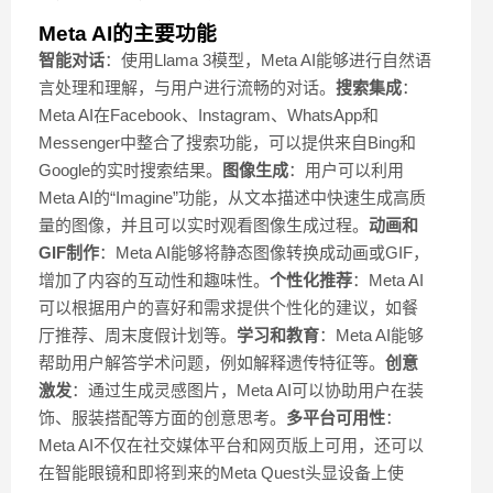
Meta AI的主要功能
智能对话
：使用Llama 3模型，Meta AI能够进行自然语
言处理和理解，与用户进行流畅的对话。
搜索集成
：
Meta AI在Facebook、Instagram、WhatsApp和
Messenger中整合了搜索功能，可以提供来自Bing和
Google的实时搜索结果。
图像生成
：用户可以利用
Meta AI的“Imagine”功能，从文本描述中快速生成高质
量的图像，并且可以实时观看图像生成过程。
动画和
GIF制作
：Meta AI能够将静态图像转换成动画或GIF，
增加了内容的互动性和趣味性。
个性化推荐
：Meta AI
可以根据用户的喜好和需求提供个性化的建议，如餐
厅推荐、周末度假计划等。
学习和教育
：Meta AI能够
帮助用户解答学术问题，例如解释遗传特征等。
创意
激发
：通过生成灵感图片，Meta AI可以协助用户在装
饰、服装搭配等方面的创意思考。
多平台可用性
：
Meta AI不仅在社交媒体平台和网页版上可用，还可以
在智能眼镜和即将到来的Meta Quest头显设备上使