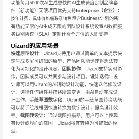
功能每月5000次AI生成更快的AI生成速度定制品牌套
件（新功能）无限项目优先支持
Enterprise（企业）：
包含Business计划的所
按年计费，具体价格需联系销售
有功能无限的AI生成无限的团队设计系统设置AI数据服
务级别协议（SLA）定制计费全方位的入职支持
Uizard的应用场景
快速原型设计
：Uizard支持用户通过简单的文本提示快
速生成多屏可编辑的原型，产品团队能迅速将想法转
化为可视化的设计概念。
团队协作
：Uizard支持实时协
作，团队成员可以共同参与设计项目。
设计迭代
：设
计师可以用Uizard的AI辅助设计功能，快速迭代修改设
计，选择任何组件并描述所需变更，由AI自动完成设
计工作。
手绘草图数字化
：Uizard的手绘草图转换功能
可以将手绘线框图快速转换为数字设计，提高设计效
率。
截图转设计
：通过截图扫描器，用户可以上传现
有设计或界面的截图，Uizard将其转换为可编辑的模
型。