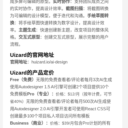
成多屏可编辑的原型。
实时协作
：支持团队成员之间
的实时协作，提高设计效率。
截图扫描
：将截图转换
为可编辑的设计模型，便于迭代和沟通。
手绘草图转
换
：将手绘草图快速转换为数字设计，提高设计效
率。
主题生成
：快速创建新主题，改变项目的整体风
格。
交互式原型
：创建交互式原型，展示完整的用户
流程。
Uizard的官网地址
官网地址
：huizard.io/ai-design
Uizard的产品定价
Free（免费）
无限的免费查看者/评论者每月3次AI生成
使用Autodesigner 1.5 AI引擎可创建2个项目提供10个
免费模板
Pro（专业）：
价格：$12/月（按年计费，可节
无限的免费查看者/评论者每月500次AI生成使
省40%）
用Autodesigner 2.0 AI引擎开发者可使用React CSS可
创建最多100个项目私人项目访问所有模板
Business（商业）：
包含Pro计划的所有
价格：$39/月