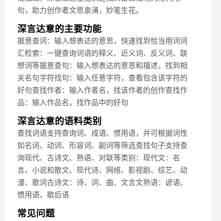
句，助力创作者文思泉涌，妙笔生花。
深言达意的主要功能
据意查词：输入想表达的意思，快速找到恰当用词词
汇检索：一键查询词语的释义、近义词、反义词、联
想词等据意查句：输入想表达的意思和描述，找到相
关名句字符找句：输入任意字符，查看包含该字符的
好句查找作者：输入作者名，找该作者的创作查找作
品：输入作品名，找作品中的好句
深言达意的语料类别
查找词语支持查询词、成语、惯用语，并可根据词性
如名词、动词、形容词、副词等筛选查找句子支持查
询现代、古诗文、熟语、对联等类别：现代文：名
言、小说和散文、现代诗、网络、影视剧、综艺、动
漫、歌词古诗文：诗、词、曲、文言文熟语：谚语、
惯用语、歇后语
常见问题