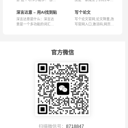
意”这个写作小能手！ 想知
技是一家成立于2022年3
道“深言...
月的公司，专...
深言达意 – 用AI找到贴切的词语和名言佳句
写个论文
深言达意是什么：深言达
写个论文官网,论文降重,改
意是一个多功能的词汇检
写官网入口,激活码,网页版
索工具，旨...
写个论...
官方微信
扫描微信号：
8718847