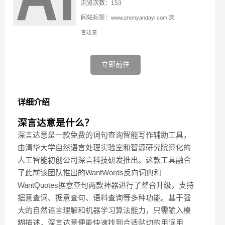
浏览次数：153
网站标签：
www.shenyandayi.com
深
言达意
立即前往
详细介绍
深言达意是什么？
深言达意是一款免费的词句查询智能写作辅助工具，
由清华大学自然语言处理实验室和智源研究院孵化的
人工智能初创公司深言科技研发推出。这款工具融合
了此前该团队推出的WantWords反向词典和
WantQuotes据意查句两款神器进行了整合升级，支持
据意查词、据意查句、语料查询等多种功能。基于强
大的自然语言理解和机器学习算法能力，只需输入模
糊描述，深言达意便能快速找到合适贴切的用词用