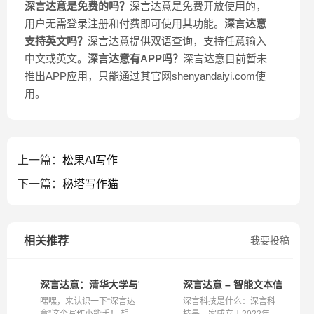
深言达意是免费的吗？
深言达意是免费开放使用的，
用户无需登录注册和付费即可使用其功能。
深言达意
支持英文吗？
深言达意提供双语查询，支持任意输入
中文或英文。
深言达意有APP吗？
深言达意目前暂未
推出APP应用，只能通过其官网shenyandaiyi.com使
用。
上一篇：
松果AI写作
下一篇：
秘塔写作猫
相关推荐
我要投稿
深言达意：清华大学与智源研究院联手打造的免费智能写作工
深言达意 – 智能文本信息处
嘿嘿，来认识一下“深言达
深言科技是什么：深言科