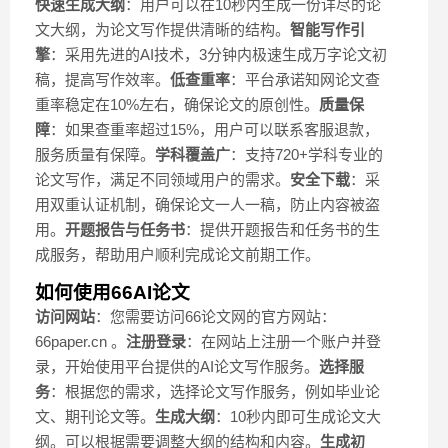
快速生成大纲
：用户可以在10秒内生成一份详尽的论
文大纲，为论文写作提供清晰的结构。
智能写作引
擎
：采用先进的AI技术，3分钟内极速生成万字论文初
稿，提高写作效率。
低查重率
：平台承诺知网论文查
重率稳定在10%左右，确保论文的原创性。
质量保
障
：如果查重率超过15%，用户可以联系客服退款，
服务质量有保障。
学科覆盖广
：支持720+学科专业的
论文写作，满足不同领域用户的需求。
安全下载
：采
用双重认证机制，确保论文一人一稿，防止内容被盗
用。
开题报告与任务书
：提供开题报告和任务书的生
成服务，帮助用户顺利完成论文前期工作。
如何使用66AI论文
访问网站
：您需要访问66论文网的官方网站：
66paper.cn 。
注册登录
：在网站上注册一个账户并登
录，开始使用平台提供的AI论文写作服务。
选择服
务
：根据您的需求，选择论文写作服务，例如毕业论
文、期刊论文等。
生成大纲
：10秒内即可生成论文大
纲。可以根据需要调整大纲的结构和内容。
生成初