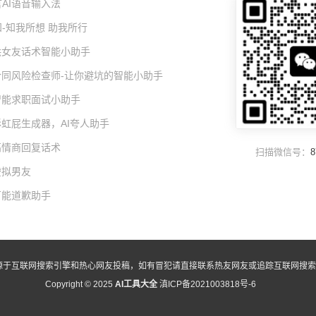
AI语音输入法
-知我所想 助我所行
I哄女友话术智能小助手
I合同风险检查师-让你避坑的智能小助手
I智能求职面试小助手
彩虹屁生成器，AI夸人助手
高情商回复话术
扫描微信号：
8
虚拟男友
万能道歉助手
源于互联网搜索引擎和热心网友投稿，如有冒犯请直接联系热友网友或追踪互联网搜索
Copyright © 2025
AI工具大全
滇ICP备2021003818号-6