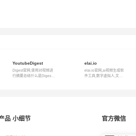
YoutubeDigest
elai.io
Digest官网,使用对视频进
elai.io官网,ai视频生成软
行摘要总结什么是Digest?
件工具,数字虚拟人,文
Digest是...
字,ppt生成...
产品 小细节
官方微信