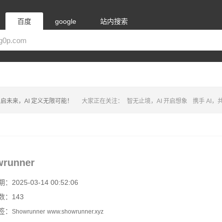
百度
google
站内搜索
启未来，AI 定义无限可能！
大家正在关注：
智无止境，AI 开启想象
携手 AI
wrunner
2025-03-14 00:52:06
数：143
签：
Showrunner
www.showrunner.xyz