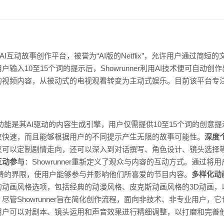
udio开发的AI互动故事创作平台，被誉为“AI版的Netflix”，允许用户通
入10至15个词的提示后，Showrunner利用AI技术便可自动创
的视频内容，从被动式的电视观看转变为主动式娱乐。目前该平台专
的核心功能是其AI驱动的内容生成引擎，用户仅需提供10至15个词的创意
仅快速，而且能够根据用户的不同提示产生无限的故事可能性。
深度
仅可以定制剧情走向，还可以深入到对话撰写、角色设计、镜头选择
互动参与
：Showrunner重新定义了观众与内容的互动方式。通过
媒体消费的界限，使用户能够参与并影响他们所喜爱的节目内容。
多样化动
的动画风格选项，包括经典的动漫风格、皮克斯动画风格的3D动画，
：尽管Showrunner旨在简化创作流程，面向非技术、非专业用户
用户可以对剧本、镜头运用和声音效果进行精细调整，以打磨和完善