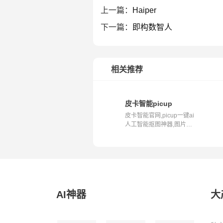
上一篇：
Haiper
下一篇：
即构数智人
相关推荐
皮卡智能picup
皮卡智能官网,picup一键ai
人工智能抠图神器,图片视
频抠图去...
AI神器
大