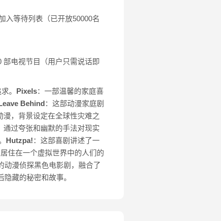
加入等待列表（已开放50000名
制作 10 部电视节目（用户只需说话即
追求。
Pixels
：一部温馨的家庭喜
Leave Behind
：这部动漫家庭剧
动漫，背景设定在全球性灾难之
，通过夸张和幽默的手法对现实
。
Hutzpa!
：这部喜剧讲述了一
于居住在一个虚拟世界中的人们的
代的动漫侦探黑色电影剧，融合了
后隐藏的秘密和故事。