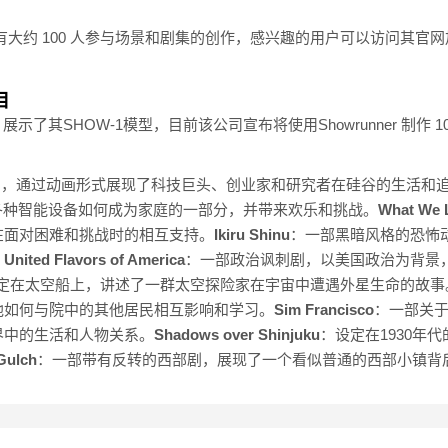
，已有大约 100 人参与场景和剧集的创作，感兴趣的用户可以访问其官网
。
目
k AI》展示了其SHOW-1模型，目前该公司宣布将使用Showrunner 
剧，通过动画形式展现了科技巨头、创业家和研究者在硅谷的生活和
各种智能设备如何成为家庭的一部分，并带来欢乐和挑战。
What We 
在面对困难和挑战时的相互支持。
Ikiru Shinu
：一部黑暗风格的恐怖
。
United Flavors of America
：一部政治讽刺剧，以美国政治为背景
定在太空船上，讲述了一群太空探险家在宇宙中遭遇外星生命的故事
他如何与院中的其他居民相互影响和学习。
Sim Francisco
：一部关
界中的生活和人物关系。
Shadows over Shinjuku
：设定在1930年
 Gulch
：一部带有反转的西部剧，展现了一个看似普通的西部小镇背