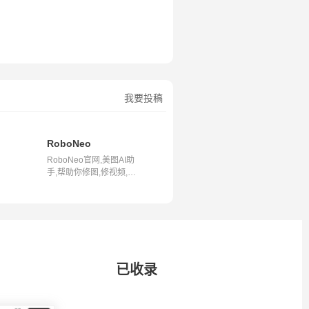
我要投稿
RoboNeo
RoboNeo官网,美图AI助
手,帮助你修图,修视频,做
设计和画画,...
已收录