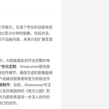
过简短的文字提示，生成个性化的动画电视
作出2至16分钟的剧集，包括对话、
注于动画内容，未来计划扩展至真
提示，AI就能据此创作出完整的电
个性化定制
：Showrunner提供高
等创作细节，确保生成的剧集能够
将用户由被动观看者转变为积极创作
画制作
：目前，Showrunner专注
以及风格独特的《南方公园》剪
，它也为那些希望进一步深入创作的
他们的创作。