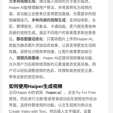
文本到视频生成
：通过输入简短的文字提示描述，
Haiper AI能够理解用户想法，并将其转化为视频内
容。该功能让创意表达变得更加直接，无需复杂的视
频编辑技巧。
多种风格的视频生成
：支持如电影、水
彩、赛博朋克、印象派、卡通动画、蒸汽朋克等各种
风格的视频生成，满足不同用户的审美需求和创意表
达。
静态图像动态化
：只需将图片上传到Haiper AI，
就能为静态图片添加动态效果，让其变得更加生动和
有趣。该转化过程简单快捷，让图片故事更加吸引
人。
视频风格重绘
：Haiper AI还提供视频重绘功能，
允许用户为旧视频增添新的元素或者改变其风格。用
户可以轻松调整视频的色彩、纹理和其他视觉元素，
带来全新的视觉体验。
如何使用Haiper生成视频
访问Haiper AI的官网（
haiper.ai
），点击Try For Free
按钮，然后进行注册/登录登录成功后在视频创作后台
界面，选择你要使用的功能，以文生视频为例点击
Create Video with Text，然后输入文字描述，设置