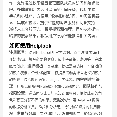
作，允许通过权限设置管理团队成员的访问和编辑权
限。
多端适配
：内容可以适配不同设备，包括电脑、
手机和小程序，方便用户随时随地访问。
AI问答机器
人
：集成AI技术，提供智能的客户服务和问答支持，
减轻人工客服压力。
智能搜索和推荐
：用AI技术提供
精准的搜索结果，根据用户行为智能推荐相关内容。
如何使用
Helplook
注册账号
：
访问HelpLook的官方网站。
点击注册或“马上
开始”按钮。
填写必要的信息，如电子邮箱、密码等，完成
选择模板
：
账号创建。
登录后，根据需要选择一个合适的
个性化配置
：
知识库模板。
根据品牌和需求自定义知识库
内容创建与管
的外观，包括颜色方案、Logo、字体等。
理
：
团队协作与
用所见即所得的编辑器添加和编辑内容。
权限设置
：
邀请团队成员加入知识库项目，
根据成员的角
数据分析
：
色和职责分配不同的权限。
用HelpLook提供
的数据分析工具，监控和分析用户行为和知识库的使用情
发布与分享
：
况。
完成编辑后，发布知识库，确保内容对