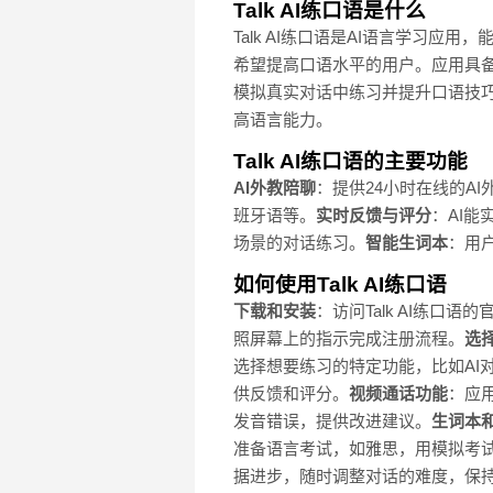
Talk AI练口语是什么
Talk AI练口语是AI语言学习应
希望提高口语水平的用户。应用具
模拟真实对话中练习并提升口语技巧
高语言能力。
Talk AI练口语的主要功能
AI外教陪聊
：提供24小时在线的A
班牙语等。
实时反馈与评分
：AI
场景的对话练习。
智能生词本
：用
如何使用Talk AI练口语
下载和安装
：访问Talk AI练口
照屏幕上的指示完成注册流程。
选
选择想要练习的特定功能，比如AI
供反馈和评分。
视频通话功能
：应
发音错误，提供改进建议。
生词本
准备语言考试，如雅思，用模拟考
据进步，随时调整对话的难度，保