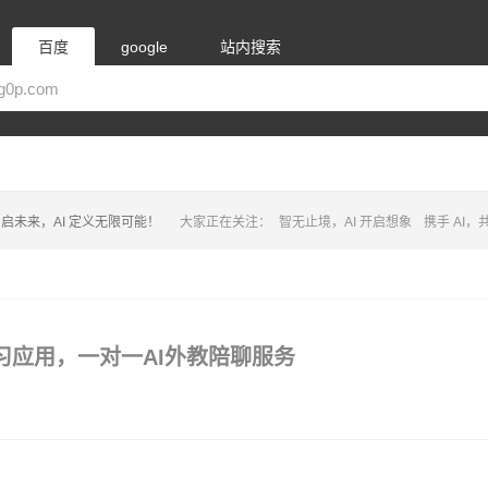
百度
google
站内搜索
启未来，AI 定义无限可能！
大家正在关注：
智无止境，AI 开启想象
携手 AI
语言学习应用，一对一AI外教陪聊服务