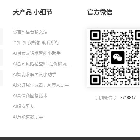
大产品 小细节
官方微信
秒言AI语音输入法
个知-知我所想 助我所行
AI哄女友话术智能小助手
AI合同风险检查师-让你避坑的智能小助手
AI智能求职面试小助手
AI彩虹屁生成器，AI夸人助手
AI高情商回复话术
扫描微信号：
8718847
AI虚拟男友
AI万能道歉助手