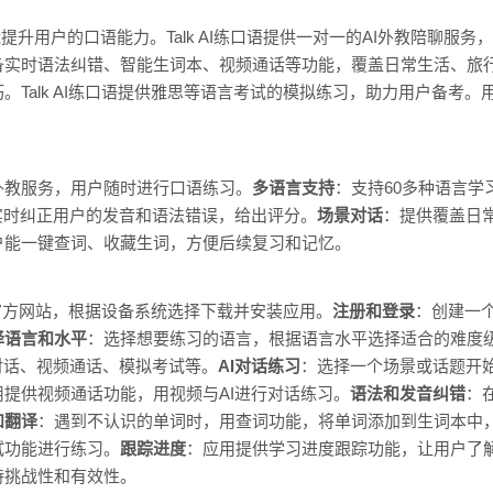
用，能提升用户的口语能力。Talk AI练口语提供一对一的AI外教陪聊服
备实时语法纠错、智能生词本、视频通话等功能，覆盖日常生活、旅
。Talk AI练口语提供雅思等语言考试的模拟练习，助力用户备考
I外教服务，用户随时进行口语练习。
多语言支持
：支持60多种语言
能实时纠正用户的发音和语法错误，给出评分。
场景对话
：提供覆盖日
户能一键查词、收藏生词，方便后续复习和记忆。
语的官方网站，根据设备系统选择下载并安装应用。
注册和登录
：创建一
择语言和水平
：选择想要练习的语言，根据语言水平选择适合的难度
对话、视频通话、模拟考试等。
AI对话练习
：选择一个场景或话题开始
用提供视频通话功能，用视频与AI进行对话练习。
语法和发音纠错
：
和翻译
：遇到不认识的单词时，用查词功能，将单词添加到生词本中
试功能进行练习。
跟踪进度
：应用提供学习进度跟踪功能，让用户了
持挑战性和有效性。