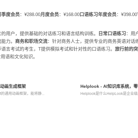
习季度会员
：¥288.00
月度会员
：¥168.00
口语练习年度会员
：¥398.00
言的用户，提供基础的对话练习和语言结构训练。
日常口语练习
：用
流能力。
商务和职场交流
：针对商务人士，提供专业的商务英语对话
等语言考试的考生，T提供模拟考试和针对性的口语练习。
旅行前的突
日常用语和文化知识。
通用动画生成框架
Helplook - AI知识库
LDM的通用动画框架，能将静...
Helplook是什么HelpLook是企