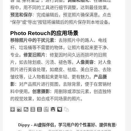
容”或“身材重塑”，进行调整。
调整和细化
：在编辑过
程中，用不同的工具进行细节调整，达到最佳效果。
预览和保存
：完成编辑后，预览照片确保满意。点击
“保存”或“导出”按钮将编辑后的照片保存到本地设备。
Photo Retouch的应用场景
移除照片中的干扰元素
：去除照片中的路人、电线
杆、垃圾桶等不需要的物体，让照片看起来更干净、
专业。
修复旧照片
：修复因时间久远而损坏的旧照
片，如去除划痕、污渍、褪色等。
人像美容
：对人像
照片进行美容处理，如磨皮、祛痘、美白牙齿、去除
皱纹等，让人物看起来更年轻、更有魅力。
产品摄
影
：对产品照片进行抠图，去除背景，便于在营销材
料中使用。
创意摄影
：用删除或添加元素，创造独特
的视觉效果，如合成不同场景的照片。
Dippy - AI虚拟伴侣，学习用户的个性喜好、提供有思考过程