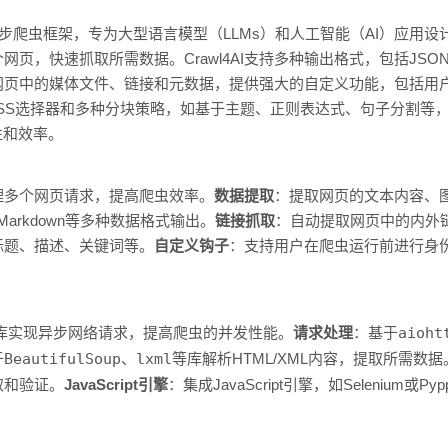
n 开发的异步爬虫框架，专为大型语言模型（LLMs）和人工智能（AI）应
，快速抓取所需数据。Crawl4AI支持多种输出格式，包括JSON、H
I提取网页中的媒体文件、链接和元数据，提供强大的自定义功能，包括
l4AI支持CSS选择器和多种分块策略，如基于主题、正则表达式、句子分
性和效率。
理多个网页请求，提高爬虫效率。
数据提取
：提取网页的文本内容、
Markdown等多种数据格式输出。
链接抓取
：自动提取网页中的内外
标题、描述、关键词等。
自定义钩子
：支持用户在爬虫运行前进行身
库实现异步网络请求，提高爬虫的并发性能。
请求处理
：基于
aioht
于
BeautifulSoup
、
lxml
等库解析HTML/XML内容，提取所需数据
取和验证。
JavaScript引擎
：集成JavaScript引擎，如Selenium或Pyp