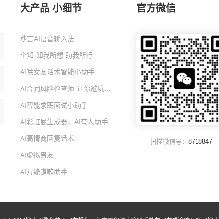
大产品 小细节
官方微信
秒言AI语音输入法
个知-知我所想 助我所行
AI哄女友话术智能小助手
AI合同风险检查师-让你避坑的智能小助手
AI智能求职面试小助手
AI彩虹屁生成器，AI夸人助手
AI高情商回复话术
扫描微信号：
8718847
AI虚拟男友
AI万能道歉助手