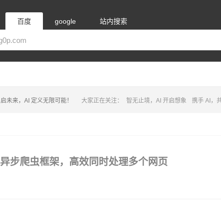
百度
google
站内搜索
启未来，AI 定义无限可能！
大家正在关注：
智无止境，AI 开启想象
携手 AI
thon的异步爬虫框架，高效同时处理多个网页