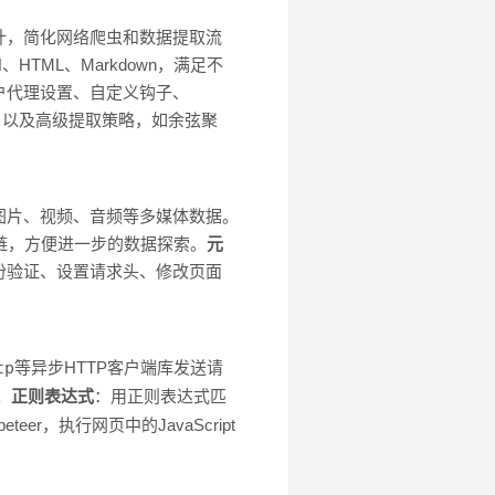
用设计，简化网络爬虫和数据提取流
TML、Markdown，满足不
用户代理设置、自定义钩子、
割等，以及高级提取策略，如余弦聚
图片、视频、音频等多媒体数据。
链，方便进一步的数据探索。
元
份验证、设置请求头、修改页面
tp
等异步HTTP客户端库发送请
。
正则表达式
：用正则表达式匹
peteer，执行网页中的JavaScript