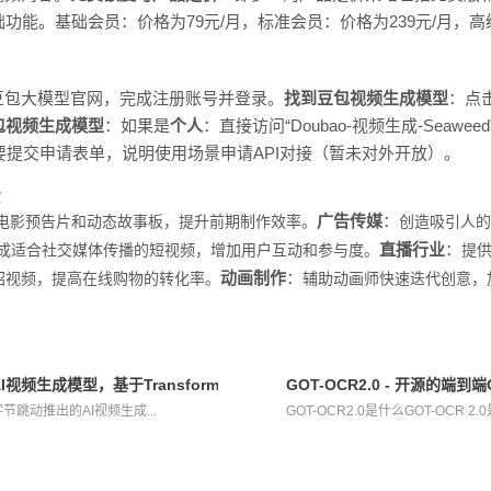
功能。基础会员：价格为79元/月，标准会员：价格为239元/月，高级
豆包大模型官网，完成注册账号并登录。
找到豆包视频生成模型
：点
包视频生成模型
：如果是
个人
：直接访问“Doubao-视频生成-Seawe
要提交申请表单，说明使用场景申请API对接（暂未对外开放）。
景
广告传媒
：
速生成电影预告片和动态故事板，提升前期制作效率。
创造吸引人的
直播行业
：
成适合社交媒体传播的短视频，增加用户互动和参与度。
提
动画制作
：
绍视频，提高在线购物的转化率。
辅助动画师快速迭代创意，
AI视频生成模型，基于Transformer结构
GOT-OCR2.0 - 开源
字节跳动推出的AI视频生成...
GOT-OCR2.0是什么GOT-OCR 