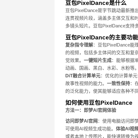
豆包PixelDance是什么
豆包PixelDance是字节跳动
连贯视频片段，涵盖多主体交互和时序
多镜头短片。豆包PixelDanc
豆包PixelDance的主要功
复杂指令理解
：豆包PixelDan
的视频，包括多主体间的交互和复
觉效果。
一键短片生成
：能够根据
动画、国画、黑白、水彩、水粉等
DiT融合计算单元
：优化的计算单元
故事性视频的能力。
一致性保持
：
的泛化能力，使其能够适应各种不
如何使用豆包PixelDance
方法一：即梦AI官网体验
访问即梦AI官网
：使用电脑访问即梦
可使用AI视频生成功能。
体验AI视
或者本地上传图片，能快速转换为