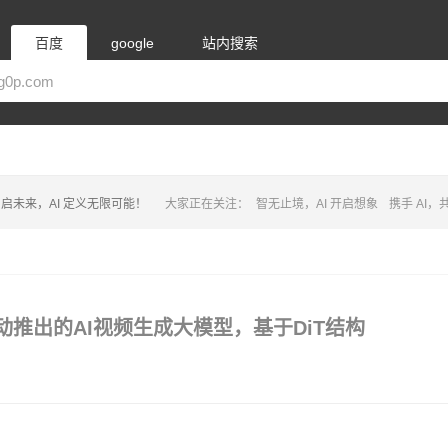
百度
google
站内搜索
启未来，AI 定义无限可能！
大家正在关注：
智无止境，AI 开启想象
携手 AI
字节跳动推出的AI视频生成大模型，基于DiT结构