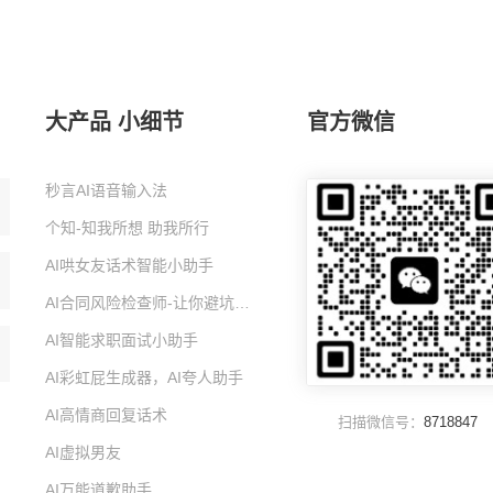
大产品 小细节
官方微信
秒言AI语音输入法
个知-知我所想 助我所行
AI哄女友话术智能小助手
AI合同风险检查师-让你避坑的智能小助手
AI智能求职面试小助手
AI彩虹屁生成器，AI夸人助手
AI高情商回复话术
扫描微信号：
8718847
AI虚拟男友
AI万能道歉助手