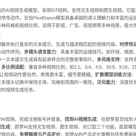
最新推出的AI视频生成模型，采用DiT结构，支持文生视频和图生视频。它
性动作。豆包PixelDance模型具备卓越的语义理解力和丰富的
e支持多种风格和视频比例，适用于影视、广告、短视频等多种场景，极
能
ce能理解并执行复杂的文本提示，生成与描述相匹配的视频内容。
时序性
杂动作序列。
多镜头语言能力
：具备丰富的运镜技巧，如环绕、缩放
单一文本提示生成具有起承转合的完整故事短片。
多风格支持
：支持
。
多比例适配
：兼容多种视频比例，如1:1、3:4、4:3、16:9、9:16
让视频动作更自然，表情更丰富，细节更精细。
扩散模型训练方法
：
在多镜头切换中保持主体、风格和氛围的一致性。
泛化能力
：深度优化的
同的视频生成任务。
AI官网，完成注册账号并登录。
找到AI视频生成
：在即梦首页找到 A
频生成
：即梦AI支持文生视频、图生视频、对口型三个功能，底层模
视频内容。
免费额度与产品定价
：即梦AI的产品定价策略包括免费版