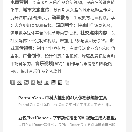
电商营销
：
创造吸引人的产品介绍视频，提高在线销售转
城市文旅宣传
：
化率。
制作引人入胜的城市旅游宣传片，
动画教育
：
提升城市品牌影响力。
生成教育动画视频，学
短剧制作
：
习内容更加直观和有趣。
快速制作短剧视频，
社交媒体内容
：
满足数字媒体平台的快节奏内容需求。
为
企
社交媒体平台定制短视频，增加用户参与度和分享率。
业宣传视频
：
制作企业宣传片，有效传达企业文化和价值
广告制作
：
主张。
设计创意广告视频，增强品牌记忆点和
音乐视频(MV)
：
市场竞争力。
创作与音乐情感相匹配的
MV，提升音乐作品的观赏性。
PortraitGen - 中科大推出的AI人像视频编辑工具
PortraitGen是什么PortraitGen是中国科学技术大学研究团队...
豆包PixelDance - 字节跳动推出的AI视频生成大模型，基于D
豆包PixelDance是什么豆包PixelDance是字节跳动最新推出的
A...