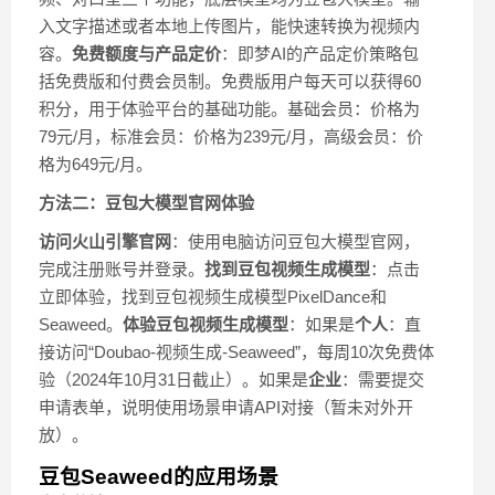
入文字描述或者本地上传图片，能快速转换为视频内
容。
免费额度与产品定价
：即梦AI的产品定价策略包
括免费版和付费会员制。免费版用户每天可以获得60
积分，用于体验平台的基础功能。基础会员：价格为
79元/月，标准会员：价格为239元/月，高级会员：价
格为649元/月。
方法二：豆包大模型官网体验
访问火山引擎官网
：使用电脑访问豆包大模型官网，
完成注册账号并登录。
找到豆包视频生成模型
：点击
立即体验，找到豆包视频生成模型PixelDance和
Seaweed。
体验豆包视频生成模型
：如果是
个人
：直
接访问“Doubao-视频生成-Seaweed”，每周10次免费体
验（2024年10月31日截止）。如果是
企业
：需要提交
申请表单，说明使用场景申请API对接（暂未对外开
放）。
豆包Seaweed的应用场景