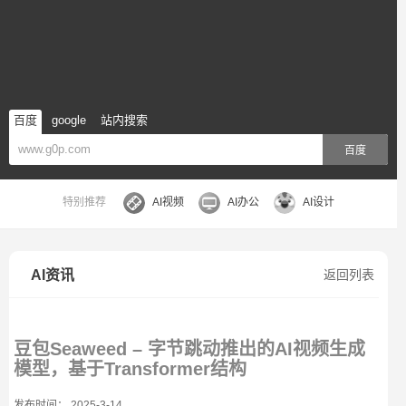
百度
google
站内搜索
百度
特别推荐
AI视频
AI办公
AI设计
AI资讯
返回列表
豆包Seaweed – 字节跳动推出的AI视频生成
模型，基于Transformer结构
发布时间： 2025-3-14