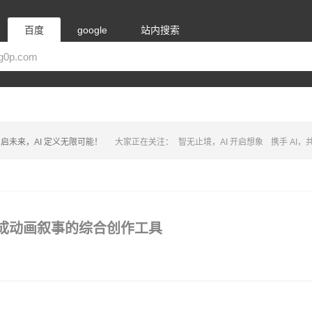
百度
google
站内搜索
启未来，AI 定义无限可能！
大家正在关注：
智无止境，AI 开启想象
携手 AI
用于生成动画叙事的综合创作工具