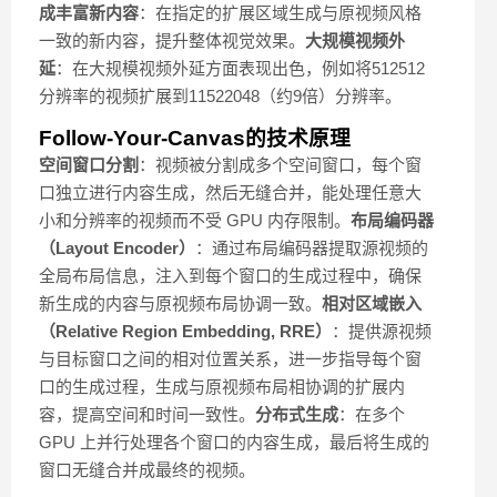
成丰富新内容
：在指定的扩展区域生成与原视频风格
一致的新内容，提升整体视觉效果。
大规模视频外
延
：在大规模视频外延方面表现出色，例如将512512
分辨率的视频扩展到11522048（约9倍）分辨率。
Follow-Your-Canvas的技术原理
空间窗口分割
：视频被分割成多个空间窗口，每个窗
口独立进行内容生成，然后无缝合并，能处理任意大
小和分辨率的视频而不受 GPU 内存限制。
布局编码器
（Layout Encoder）
：通过布局编码器提取源视频的
全局布局信息，注入到每个窗口的生成过程中，确保
新生成的内容与原视频布局协调一致。
相对区域嵌入
（Relative Region Embedding, RRE）
：提供源视频
与目标窗口之间的相对位置关系，进一步指导每个窗
口的生成过程，生成与原视频布局相协调的扩展内
容，提高空间和时间一致性。
分布式生成
：在多个
GPU 上并行处理各个窗口的内容生成，最后将生成的
窗口无缝合并成最终的视频。