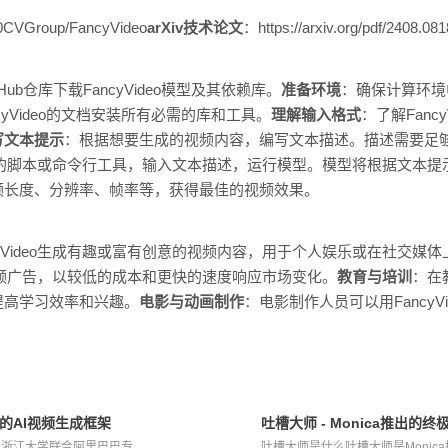
60CVGroup/FancyVideo
arXiv技术论文
：https://arxiv.org/pdf/2408.08
itHub仓库下载FancyVideo模型及其依赖库。
准备环境
：确保计算环境中
ncyVideo的文档安装所有必需的库和工具。
理解输入格式
：了解Fanc
写文本提示
：根据想要生成的视频内容，编写文本描述。描述需要足
eo提供的脚本或命令行工具，输入文本描述，运行模型。模型将根据文本
频长度、分辨率、帧率等，获得最佳的视频效果。
cyVideo生成有趣或富有创意的视频内容，用于个人娱乐或在社交媒
人的视频广告，以较低的成本和更快的速度响应市场变化。
教育与培训
：在教
提高学习效率和兴趣。
电影与动画制作
：电影制作人员可以用FancyV
研发的AI视频生成框架
吐槽大师 - Monica推出的终
er是浙江大学联合阿里巴巴专...
吐槽大师是什么吐槽大师是Monica