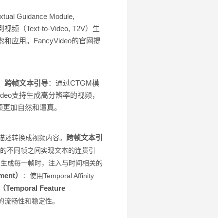
uidance Module,
xt-to-Video, T2V）生
应用。FancyVideo的官网提
。
跨帧文本引导
：通过CTGM模
yVideo支持生成高分辨率的视频，
频更加自然和逼真。
跨帧文本引
本描述转换成视频内容。
），能在视频的不同帧之间实现文本的连贯引
在生成每一帧时，注入与时间相关的
ement）
：
使用Temporal Affinity
mporal Feature
放时的流畅性和稳定性。