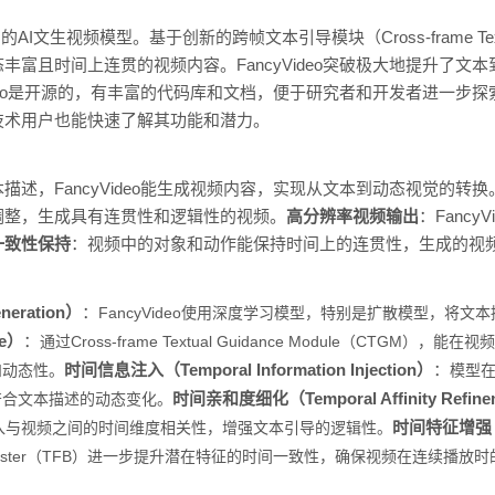
AI文生视频模型。基于创新的跨帧文本引导模块（Cross-frame Textual G
且时间上连贯的视频内容。FancyVideo突破极大地提升了文本到视频（Te
deo是开源的，有丰富的代码库和文档，便于研究者和开发者进一步探索和
技术用户也能快速了解其功能和潜力。
描述，FancyVideo能生成视频内容，实现从文本到动态视觉的转换
调整，生成具有连贯性和逻辑性的视频。
高分辨率视频输出
：Fanc
一致性保持
：视频中的对象和动作能保持时间上的连贯性，生成的视
eration）
：
FancyVideo使用深度学习模型，特别是扩散模型，将文
ce）
：
通过Cross-frame Textual Guidance Module（CTGM
时间信息注入（Temporal Information Injection）
：
和动态性。
模型
时间亲和度细化（Temporal Affinity Refin
符合文本描述的动态变化。
时间特征增强（Te
文本嵌入与视频之间的时间维度相关性，增强文本引导的逻辑性。
ture Booster（TFB）进一步提升潜在特征的时间一致性，确保视频在连续播