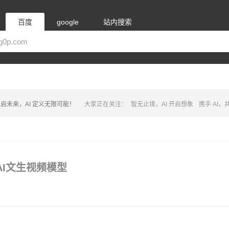
百度
google
站内搜索
启未来，AI 定义无限可能！
大家正在关注：
智无止境，AI 开启想象
携手 AI
出的AI文生视频模型