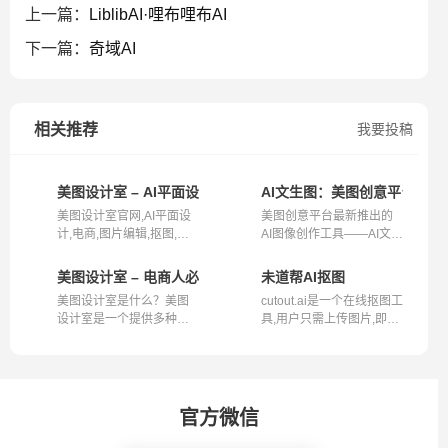
上一篇：
LiblibAI·哩布哩布AI
下一篇：
奇域AI
相关推荐
我要投稿
美图设计室 – AI平面设计,电商,图片编辑,抠图,海报ppt,物体消除
AI文生图：美图创意平台的A
美图设计室官网,AI平面设
美图创意平台最新推出的
计,电商,图片编辑,抠图,海
AI图像创作工具——AI文生
报ppt,物...
图，已经与...
美图设计室 – 电商人必备的AI设计工具
未道帮AI抠图
美图设计室是什么？美图
cutout.ai是一个在线抠图工
设计室是一个提供多种在
具,用户只需上传图片,即可
线设计和图...
通过AI...
官方微信