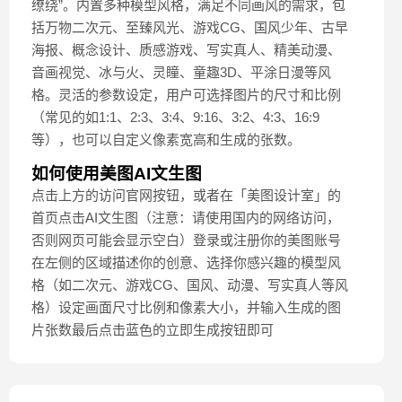
缭绕”。内置多种模型风格，满足不同画风的需求，包
括万物二次元、至臻风光、游戏CG、国风少年、古早
海报、概念设计、质感游戏、写实真人、精美动漫、
音画视觉、冰与火、灵瞳、童趣3D、平涂日漫等风
格。灵活的参数设定，用户可选择图片的尺寸和比例
（常见的如1:1、2:3、3:4、9:16、3:2、4:3、16:9
等），也可以自定义像素宽高和生成的张数。
如何使用美图AI文生图
点击上方的访问官网按钮，或者在「美图设计室」的
首页点击AI文生图（注意：请使用国内的网络访问，
否则网页可能会显示空白）登录或注册你的美图账号
在左侧的区域描述你的创意、选择你感兴趣的模型风
格（如二次元、游戏CG、国风、动漫、写实真人等风
格）设定画面尺寸比例和像素大小，并输入生成的图
片张数最后点击蓝色的立即生成按钮即可