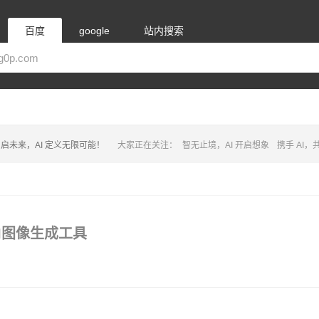
百度
google
站内搜索
启未来，AI 定义无限可能！
大家正在关注：
智无止境，AI 开启想象
携手 AI
的AI图像生成工具