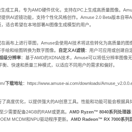
AI图像生成工具，专为AMD硬件优化，支持在PC上生成高质量图像。Amu
AI滤镜功能，支持个性化风格创作。Amuse 2.0 Beta版本自带
，适合希望在本地部署AI图像生成模型的用户。
在画布上进行草图，Amuse会使用AI技术将这些转化为高质量的图
将手绘和绘图转换为数字图像。
自定义AI滤镜
：用户可应用或创建自定
A超级分辨率
：基于AMD的XDNA技术，Amuse可以将低分辨率图像无
平衡、快速和质量三种模式，以适应不同用户的需求和偏好。
om/
下载地址
：https://www.amuse-ai.com/downloads/Amuse_v2.0.0.
进行了高度优化，以提供强大的AI创意工具。性能和功能可能会根据
至少需要配备24GB的RAM或更高。
AMD Ryzen™ 8040系列处理器
OEM MCDM和NPU驱动程序更新。
AMD Radeon™ RX 7000系