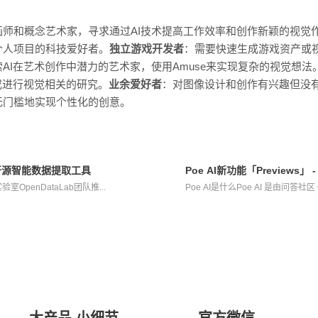
画师和概念艺术家，寻求通过AI技术提高工作效率和创作新颖的视觉
个人项目的科技爱好者。
独立游戏开发者
：需要快速生成游戏资产或视
索AI在艺术创作中潜力的艺术家，使用Amuse来实现复杂的视觉想法
或进行视觉相关的研究。
业余爱好者
：对图像设计和创作有兴趣但没有
无门槛地实现个性化的创意。
推出的开源智能数据提取工具
Poe AI新功能「Previews」 
室OpenDataLab团队推...
Poe AI是什么Poe AI 是由问答社区