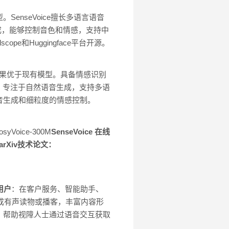
。SenseVoice擅长多语言语音
生成，能够控制音色和情感，支持中
e和Huggingface平台开源。
效果优于现有模型。具备情感识别
：专注于自然语音生成，支持多语
音生成和细粒度的情感控制。
/CosyVoice-300M
SenseVoice 在线
arXiv技术论文：
用户
：在客户服务、智能助手、
LM生成有声读物或播客，丰富内容形
：帮助视障人士通过语音交互获取