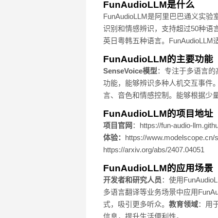
FunAudioLLM是什么
FunAudioLLM是阿里巴巴通义实验
识别和情感辨识，支持超过50种语言
英日粤韩五种语言。FunAudioLL
FunAudioLLM的主要功能
SenseVoice模型
：专注于多语言的
功能，能够辨识多种人机交互事件
言、音色和情感控制。能够根据少
FunAudioLLM的项目地址
项目官网
：https://fun-audio-llm.githu
体验：
https://www.modelscope.cn/s
https://arxiv.org/abs/2407.04051
FunAudioLLM的应用场景
开发者和研究人员
：使用FunAu
多语言翻译等业务场景中应用FunAu
式，吸引更多听众。
教育领域
：用
信息，提升生活便利性。