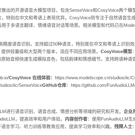
室推出的开源语音大模型项目，包含SenseVoice和CosyVoice两个模型
，特别在中文和粤语上表现优异。CosyVoice则专注于自然语音
M适用于多语言翻译、情绪语音对话等场景。相关模型和代码已在Modelscop
高精度语音识别。支持超过50种语言，特别是在中文和粤语上识别
。提供轻量级和大型两个版本，适应不同应用场景。
CosyVoice模型
量原始音频快速生成模拟音色，包括韵律和情感细节。支持跨语种语
b.io/
CosyVoice 在线体验：
https://www.modelscope.cn/studios/iic
tudios/iic/SenseVoice
GitHub仓库
：https://github.com/FunAudioLLM
dioLLM进行语音识别、语音合成、情感分析等领域的研究和开发。
企业
dioLLM，提高效率和用户体验。
内容创作者
：使用FunAudioL
于语言学习、听力训练等教育应用，提高学习效率和兴趣。
残障人士