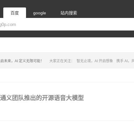
百度
google
站内搜索
启未来，AI 定义无限可能！
大家正在关注：
智无止境，AI 开启想象
携手 AI
阿里巴巴通义团队推出的开源语音大模型