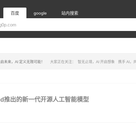
百度
google
站内搜索
启未来，AI 定义无限可能！
大家正在关注：
智无止境，AI 开启想象
携手 AI
pMind推出的新一代开源人工智能模型