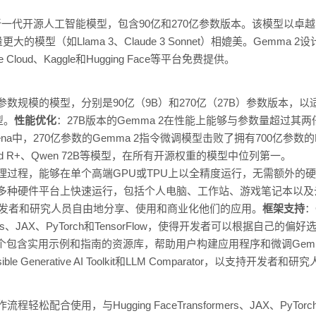
d推出的新一代开源人工智能模型，包含90亿和270亿参数版本。该模型以
模型（如Llama 3、Claude 3 Sonnet）相媲美。Gemma
loud、Kaggle和Hugging Face等平台免费提供。
种参数规模的模型，分别是90亿（9B）和270亿（27B）参数版本
型。
性能优化
：27B版本的Gemma 2在性能上能够与参数量超过其
Arena中，270亿参数的Gemma 2指令微调模型击败了拥有700亿参数的Lla
Command R+、Qwen 72B等模型，在所有开源权重的模型中位列第一。
了推理过程，能够在单个高端GPU或TPU上以全精度运行，无需额外
够在多种硬件平台上快速运行，包括个人电脑、工作站、游戏笔记本以
开发者和研究人员自由地分享、使用和商业化他们的应用。
框架支持
：
formers、JAX、PyTorch和TensorFlow，使得开发者可以根据自己
这是一个包含实用示例和指南的资源库，帮助用户构建应用程序和微调Gemm
e Generative AI Toolkit和LLM Comparator，以支持开发
配合使用，与Hugging FaceTransformers、JAX、PyTorch 和