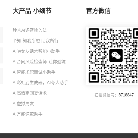
大产品 小细节
官方微信
秒言AI语音输入法
个知-知我所想 助我所行
AI哄女友话术智能小助手
AI合同风险检查师-让你避坑的智能小助手
AI智能求职面试小助手
AI彩虹屁生成器，AI夸人助手
AI高情商回复话术
扫描微信号：
8718847
AI虚拟男友
AI万能道歉助手