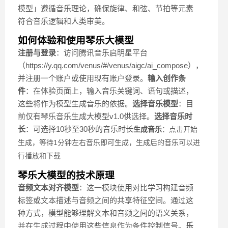
模型」遵循音乐理论，确保旋律、和弦、节拍等元素
符合音乐逻辑和人类审美。
如何体验和使用琴乐大模型
注册与登录
：访问腾讯音乐启明星平台
（https://y.qq.com/venus/#/venus/aigc/ai_compose），
并注册一个账户或使用现有账户登录。
输入创作条
件
：在体验页面上，输入音乐关键词、语句或描述，
这些将作为模型生成音乐的依据。
选择音乐模型
：目
前仅有琴乐音乐生成大模型v1.0供选择。
选择音乐时
长
：可选择10秒至30秒的音乐时长
生成音乐
：点击开始
生成，等待1分钟左右音乐即可生成，生成后的音乐可以进
行播放和下载
琴乐大模型的技术原理
音频文本对齐模型
：这一模块使用对比学习构建音频
标签或文本描述与音频之间的共享特征空间。通过这
种方式，模型能够理解文本和音频之间的语义关系，
并在生成过程中使用这些信息作为条件控制信号。
乐