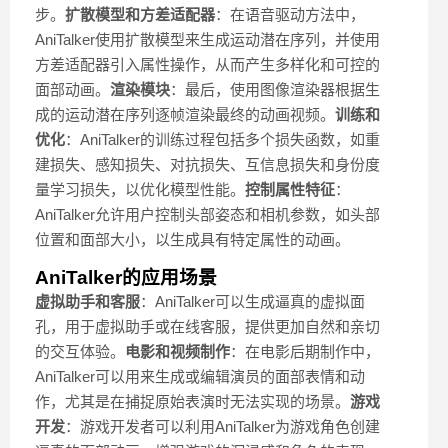
步。
扩散模型和方差适配器
：在语音驱动方法中，
AniTalker使用扩散模型来生成运动潜在序列，并使用
方差适配器引入属性操作，从而产生多样化和可控的
面部动画。
渲染模块
：最后，使用图像渲染器根据生
成的运动潜在序列逐帧渲染最终的动画视频。
训练和
优化
：AniTalker的训练过程包括多个损失函数，如重
建损失、感知损失、对抗损失、互信息损失和身份度
量学习损失，以优化模型性能。
控制属性特征
：
AniTalker允许用户控制头部姿态和相机参数，如头部
位置和面部大小，以生成具有特定属性的动画。
AniTalker的应用场景
虚拟助手和客服
：AniTalker可以生成逼真的虚拟面
孔，用于虚拟助手或在线客服，提供更加自然和亲切
的交互体验。
电影和视频制作
：在电影后期制作中，
AniTalker可以用来生成或编辑演员的面部表情和动
作，尤其是在捕捉原始表演时无法实现的场景。
游戏
开发
：游戏开发者可以利用AniTalker为游戏角色创建