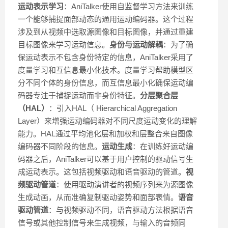
运动表示学习
：AniTalker使用自监督学习方法来训练
一个能够捕捉面部动态的通用运动编码器。这个过程
涉及到从视频中选取源图像和目标图像，并通过重建
目标图像来学习运动信息。
身份与运动解耦
：为了确
保运动表示不包含身份特定的信息，AniTalker采用了
度量学习和互信息最小化技术。度量学习帮助模型区
分不同个体的身份信息，而互信息最小化确保运动编
码器专注于捕捉运动而非身份特征。
分层聚合层
（HAL）
：引入HAL（ Hierarchical Aggregation
Layer）来增强运动编码器对不同尺度运动变化的理解
能力。HAL通过平均池化层和加权和层整合来自图像
编码器不同阶段的信息。
运动生成
：在训练好运动编
码器之后，AniTalker可以基于用户控制的驱动信号生
成运动表示。这包括视频驱动和语音驱动的管道。
视
频驱动管道
：使用驱动演讲者的视频序列来为源图像
生成动画，从而准确复制驱动姿势和面部表情。
语音
驱动管道
：与视频驱动不同，语音驱动方法根据语音
信号或其他控制信号来生成视频，与输入的音频同