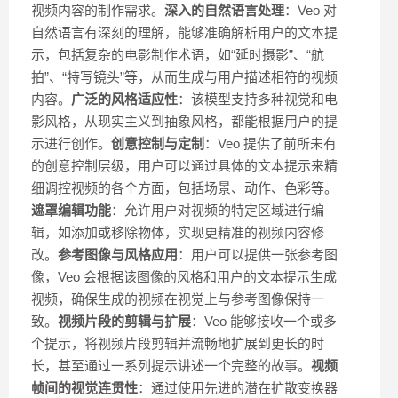
视频内容的制作需求。
深入的自然语言处理
：Veo 对
自然语言有深刻的理解，能够准确解析用户的文本提
示，包括复杂的电影制作术语，如“延时摄影”、“航
拍”、“特写镜头”等，从而生成与用户描述相符的视频
内容。
广泛的风格适应性
：该模型支持多种视觉和电
影风格，从现实主义到抽象风格，都能根据用户的提
示进行创作。
创意控制与定制
：Veo 提供了前所未有
的创意控制层级，用户可以通过具体的文本提示来精
细调控视频的各个方面，包括场景、动作、色彩等。
遮罩编辑功能
：允许用户对视频的特定区域进行编
辑，如添加或移除物体，实现更精准的视频内容修
改。
参考图像与风格应用
：用户可以提供一张参考图
像，Veo 会根据该图像的风格和用户的文本提示生成
视频，确保生成的视频在视觉上与参考图像保持一
致。
视频片段的剪辑与扩展
：Veo 能够接收一个或多
个提示，将视频片段剪辑并流畅地扩展到更长的时
长，甚至通过一系列提示讲述一个完整的故事。
视频
帧间的视觉连贯性
：通过使用先进的潜在扩散变换器